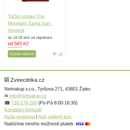
Tričko unisex The
Mountain Santa Suit -
červené
do 14-28 dnů od objednání
od 565
Kč
Vybrat velikost
Zvirecitrika.cz
Netnakup s.r.o., Tyršova 271, 43801 Žatec
✉
info@netnakup.cz
☎
720 278 200
(Po-Pá 8:00-16:30)
Kontaktní formulář
Naše prodejna
|
Náš výdejní box
Nabízíme mnoho možností plateb.