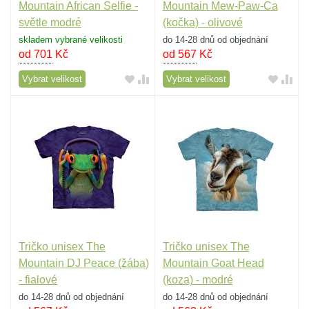
Mountain African Selfie -
Mountain Mew-Paw-Ca
světle modré
(kočka) - olivové
skladem vybrané velikosti
do 14-28 dnů od objednání
od 701
Kč
od 567
Kč
Vybrat velikost
Vybrat velikost
Tričko unisex The
Tričko unisex The
Mountain DJ Peace (žába)
Mountain Goat Head
- fialové
(koza) - modré
do 14-28 dnů od objednání
do 14-28 dnů od objednání