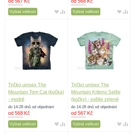
od 567
Kč
od 568
Kč
Vybrat velikost
Vybrat velikost
Tričko unisex The
Tričko unisex The
Mountain Tom Cat (kočka)
Mountain Kittens Selfie
- modré
(kočky) - světle zelené
do 14-28 dnů od objednání
do 14-28 dnů od objednání
od 568
Kč
od 567
Kč
Vybrat velikost
Vybrat velikost