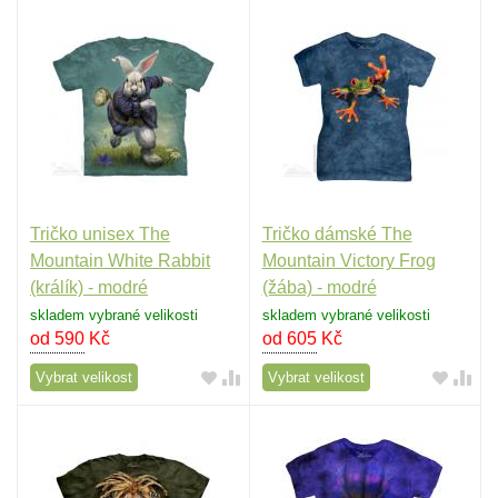
Tričko unisex The
Tričko dámské The
Mountain White Rabbit
Mountain Victory Frog
(králík) - modré
(žába) - modré
skladem vybrané velikosti
skladem vybrané velikosti
od 590
Kč
od 605
Kč
Vybrat velikost
Vybrat velikost