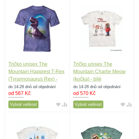
Tričko unisex The
Tričko unisex The
Mountain Happiest T-Rex
Mountain Charlie Meow
(Tyrannosaurus Rex) -
(kočka) - bílé
fialové
do 14-28 dnů od objednání
do 14-28 dnů od objednání
od 567
Kč
od 570
Kč
Vybrat velikost
Vybrat velikost