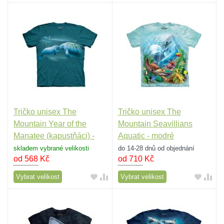
Tričko unisex The
Tričko unisex The
Mountain Year of the
Mountain Seavillians
Manatee (kapustňáci) -
Aquatic - modré
modré
skladem vybrané velikosti
do 14-28 dnů od objednání
od 568
Kč
od 710
Kč
Vybrat velikost
Vybrat velikost