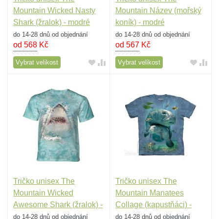
Mountain Wicked Nasty
Mountain Název (mořský
Shark (žralok) - modré
koník) - modré
do 14-28 dnů od objednání
do 14-28 dnů od objednání
od 568
Kč
od 567
Kč
Vybrat velikost
Vybrat velikost
Tričko unisex The
Tričko unisex The
Mountain Wicked
Mountain Manatees
Awesome Shark (žralok) -
Collage (kapustňáci) -
světle modré
modré
do 14-28 dnů od objednání
do 14-28 dnů od objednání