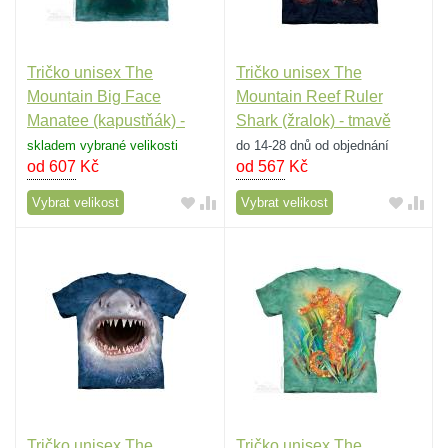
Tričko unisex The
Tričko unisex The
Mountain Big Face
Mountain Reef Ruler
Manatee (kapustňák) -
Shark (žralok) - tmavě
modré
modré
skladem vybrané velikosti
do 14-28 dnů od objednání
od 607
Kč
od 567
Kč
Vybrat velikost
Vybrat velikost
Tričko unisex The
Tričko unisex The