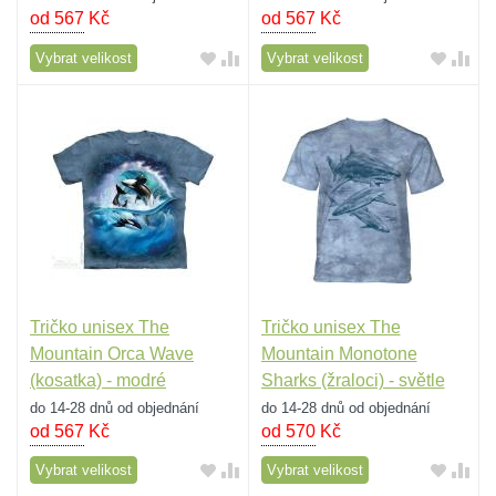
od 567
Kč
od 567
Kč
Vybrat velikost
Vybrat velikost
Tričko unisex The
Tričko unisex The
Mountain Orca Wave
Mountain Monotone
(kosatka) - modré
Sharks (žraloci) - světle
modré
do 14-28 dnů od objednání
do 14-28 dnů od objednání
od 567
Kč
od 570
Kč
Vybrat velikost
Vybrat velikost