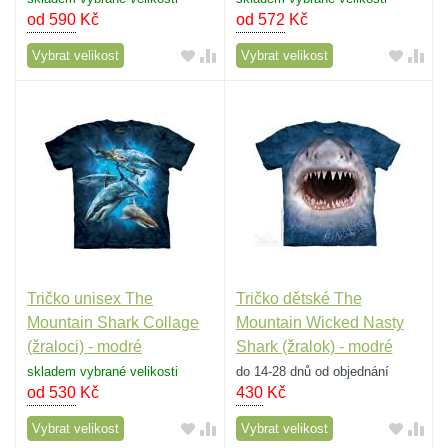
od 590
Kč
od 572
Kč
Vybrat velikost
Vybrat velikost
Tričko unisex The
Tričko dětské The
Mountain Shark Collage
Mountain Wicked Nasty
(žraloci) - modré
Shark (žralok) - modré
skladem vybrané velikosti
do 14-28 dnů od objednání
od 530
Kč
430
Kč
Vybrat velikost
Vybrat velikost