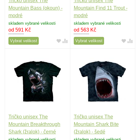
Tričko unisex The
Tričko unisex The
Mountain Bass (okoun) -
Mountain Find 11 Trout -
modré
modré
skladem vybrané velikosti
skladem vybrané velikosti
od 591
Kč
od 563
Kč
Vybrat velikost
Vybrat velikost
Tričko unisex The
Tričko unisex The
Mountain Breakthrough
Mountain Shark Bite
Shark (žralok) - černé
(žralok) - šedé
skladem vybrané velikosti
skladem vybrané velikosti