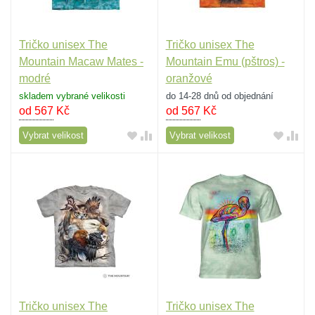
Tričko unisex The
Tričko unisex The
Mountain Macaw Mates -
Mountain Emu (pštros) -
modré
oranžové
skladem vybrané velikosti
do 14-28 dnů od objednání
od 567
Kč
od 567
Kč
Vybrat velikost
Vybrat velikost
Tričko unisex The
Tričko unisex The