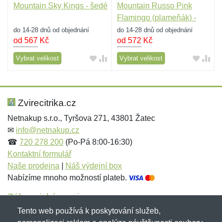
Mountain Sky Kings - šedé
Mountain Russo Pink
Flamingo (plameňák) -
světle zelené
do 14-28 dnů od objednání
do 14-28 dnů od objednání
od 567
Kč
od 572
Kč
Vybrat velikost
Vybrat velikost
Zvirecitrika.cz
Netnakup s.r.o., Tyršova 271, 43801 Žatec
✉
info@netnakup.cz
☎
720 278 200
(Po-Pá 8:00-16:30)
Kontaktní formulář
Naše prodejna
|
Náš výdejní box
Nabízíme mnoho možností plateb.
Zákaznický servis
Tento web používá k poskytování služeb,
Novinky emailem