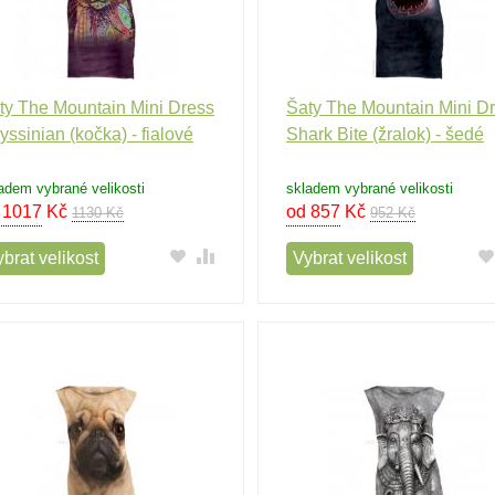
ty The Mountain Mini Dress
Šaty The Mountain Mini D
yssinian (kočka) - fialové
Shark Bite (žralok) - šedé
adem vybrané velikosti
skladem vybrané velikosti
 1017
Kč
od 857
Kč
1130 Kč
952 Kč
brat velikost
Vybrat velikost