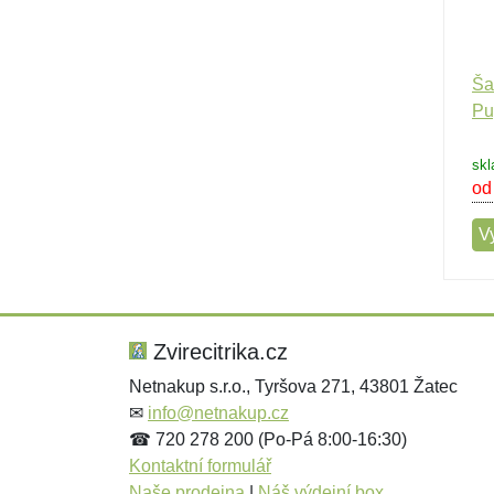
Ša
Pu
skl
od
Vy
Zvirecitrika.cz
Netnakup s.r.o., Tyršova 271, 43801 Žatec
✉
info@netnakup.cz
☎ 720 278 200 (Po-Pá 8:00-16:30)
Kontaktní formulář
Naše prodejna
|
Náš výdejní box