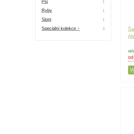
Psi
1
Ryby
1
Sloni
1
Speciální kolekce
+
3
Ša
Ab
skl
od
Vy