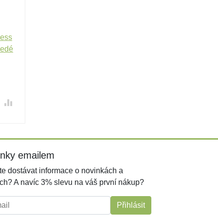
ress
šedé
inky emailem
e dostávat informace o novinkách a
ch? A navíc 3% slevu na váš první nákup?
l:
Přihlásit