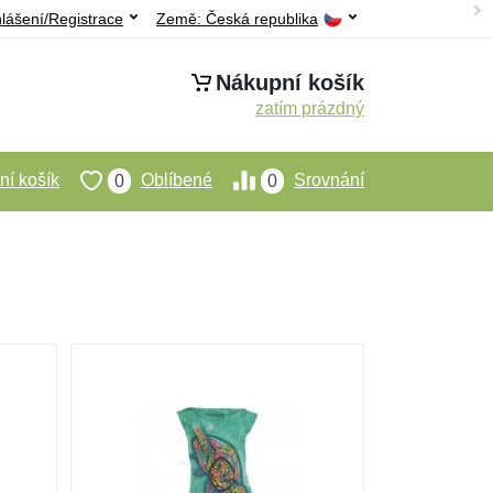
hlášení/Registrace
Země:
Česká republika
Nákupní košík
zatím prázdný
í košík
Oblíbené
Srovnání
0
0