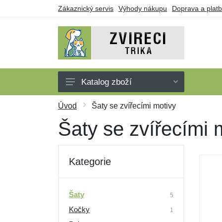
Zákaznický servis
Výhody nákupu
Doprava a plat
Katalog zboží
Trička
Úvod
Šaty se zvířecími motivy
Tílka
Šaty se zvířecími 
Mikiny
Šaty
Kategorie
Dárkové poukazy
Výprodej
Šaty
5
Kočky
1