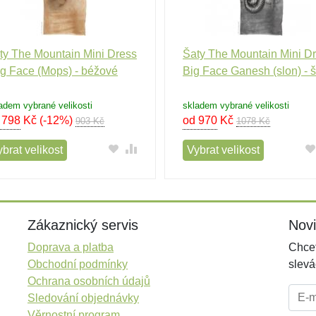
ty The Mountain Mini Dress
Šaty The Mountain Mini D
g Face (Mops) - béžové
Big Face Ganesh (slon) - 
adem vybrané velikosti
skladem vybrané velikosti
 798
Kč
(-12%)
od 970
Kč
903 Kč
1078 Kč
brat velikost
Vybrat velikost
Zákaznický servis
Nov
Doprava a platba
Chcet
Obchodní podmínky
slevá
Ochrana osobních údajů
E-mai
Sledování objednávky
Věrnostní program