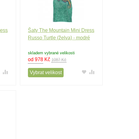
ress
Šaty The Mountain Mini Dress
Russo Turtle (želva) - modré
skladem vybrané velikosti
od 978
Kč
1087 Kč
Vybrat velikost