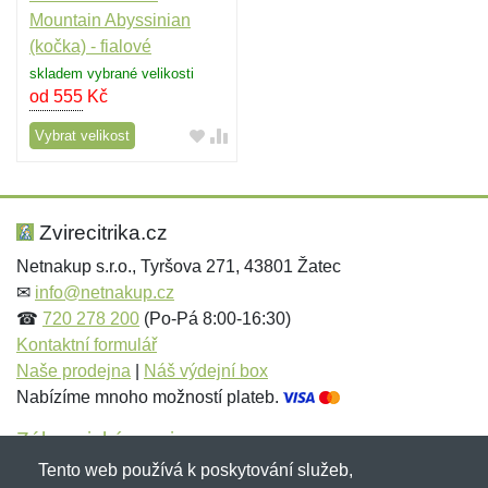
Mountain Abyssinian
(kočka) - fialové
skladem vybrané velikosti
od 555
Kč
Vybrat velikost
Zvirecitrika.cz
Netnakup s.r.o., Tyršova 271, 43801 Žatec
✉
info@netnakup.cz
☎
720 278 200
(Po-Pá 8:00-16:30)
Kontaktní formulář
Naše prodejna
|
Náš výdejní box
Nabízíme mnoho možností plateb.
Zákaznický servis
Tento web používá k poskytování služeb,
Novinky emailem