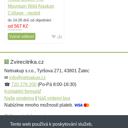
Mountain Wild Alaskan
Collage - modré
do 14-28 dnů od objednání
od 567
Kč
Vybrat velikost
Zvirecitrika.cz
Netnakup s.r.o., Tyršova 271, 43801 Žatec
✉
info@netnakup.cz
☎
720 278 200
(Po-Pá 8:00-16:30)
Kontaktní formulář
Naše prodejna
|
Náš výdejní box
Nabízíme mnoho možností plateb.
Zákaznický servis
Tento web používá k poskytování služeb,
Novinky emailem