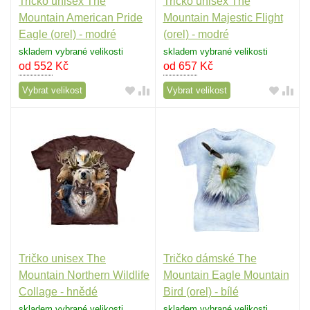
Tričko unisex The
Tričko unisex The
Mountain American Pride
Mountain Majestic Flight
Eagle (orel) - modré
(orel) - modré
skladem vybrané velikosti
skladem vybrané velikosti
od 552
Kč
od 657
Kč
Vybrat velikost
Vybrat velikost
Tričko unisex The
Tričko dámské The
Mountain Northern Wildlife
Mountain Eagle Mountain
Collage - hnědé
Bird (orel) - bílé
skladem vybrané velikosti
skladem vybrané velikosti