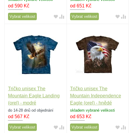
od 590
Kč
od 651
Kč
Vybrat velikost
Vybrat velikost
Tričko unisex The
Tričko unisex The
Mountain Eagle Landing
Mountain Independence
(orel) - modré
Eagle (orel) - hnědé
do 14-28 dnů od objednání
skladem vybrané velikosti
od 567
Kč
od 653
Kč
Vybrat velikost
Vybrat velikost