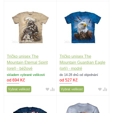
Tričko unisex The
Tričko unisex The
Mountain Eternal Spirit
Mountain Guardian Eagle
(orel) - béžové
(orli) - modré
skladem vybrané velikosti
do 14-28 dnů od objednání
od 694
Kč
od 527
Kč
Vybrat velikost
Vybrat velikost