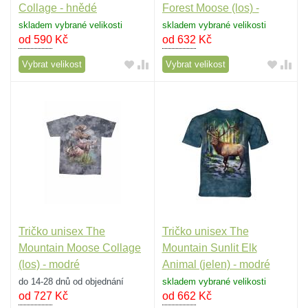
Collage - hnědé
Forest Moose (los) -
zelené
skladem vybrané velikosti
skladem vybrané velikosti
od 590
Kč
od 632
Kč
Vybrat velikost
Vybrat velikost
Tričko unisex The
Tričko unisex The
Mountain Moose Collage
Mountain Sunlit Elk
(los) - modré
Animal (jelen) - modré
do 14-28 dnů od objednání
skladem vybrané velikosti
od 727
Kč
od 662
Kč