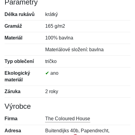
Parametry
Délka rukávů
krátký
Gramáž
165 g/m2
Materiál
100% bavlna
Materiálové složení: bavlna
Typ oblečení
tričko
Ekologický
✔
ano
materiál
Záruka
2 roky
Výrobce
Firma
The Coloured House
Adresa
Buitendijks 40b, Papendrecht,