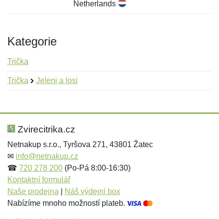
Netherlands
Kategorie
Trička
Trička
Jeleni a losi
Nová recenze
Nový dotaz
Hodnocení:
Jméno:
*
*
Zvirecitrika.cz
Netnakup s.r.o., Tyršova 271, 43801 Žatec
✉
info@netnakup.cz
Jméno:
E-mail:
*
*
☎
720 278 200
(Po-Pá 8:00-16:30)
Kontaktní formulář
Naše prodejna
|
Náš výdejní box
Nabízíme mnoho možností plateb.
E-mail:
*
Zpráva
*