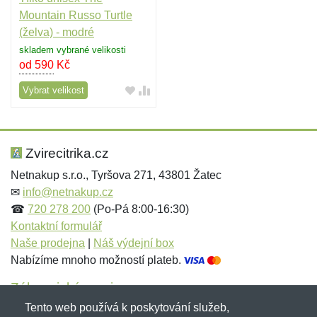
Mountain Russo Turtle
(želva) - modré
skladem vybrané velikosti
od 590
Kč
Vybrat velikost
Zvirecitrika.cz
Netnakup s.r.o., Tyršova 271, 43801 Žatec
✉
info@netnakup.cz
☎
720 278 200
(Po-Pá 8:00-16:30)
Kontaktní formulář
Naše prodejna
|
Náš výdejní box
Nabízíme mnoho možností plateb.
Zákaznický servis
Tento web používá k poskytování služeb,
Novinky emailem