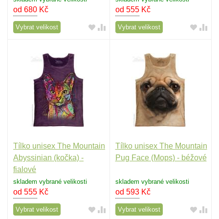
od 680
Kč
od 555
Kč
Vybrat velikost
Vybrat velikost
Tílko unisex The Mountain
Tílko unisex The Mountain
Abyssinian (kočka) -
Pug Face (Mops) - béžové
fialové
skladem vybrané velikosti
skladem vybrané velikosti
od 555
Kč
od 593
Kč
Vybrat velikost
Vybrat velikost