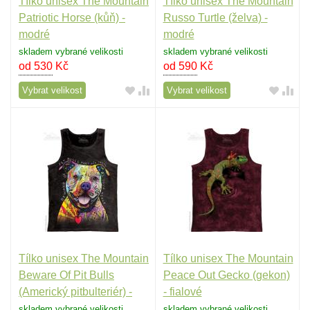
Tílko unisex The Mountain
Tílko unisex The Mountain
Patriotic Horse (kůň) -
Russo Turtle (želva) -
modré
modré
skladem vybrané velikosti
skladem vybrané velikosti
od 530
Kč
od 590
Kč
Vybrat velikost
Vybrat velikost
Tílko unisex The Mountain
Tílko unisex The Mountain
Beware Of Pit Bulls
Peace Out Gecko (gekon)
(Americký pitbulteriér) -
- fialové
černé
skladem vybrané velikosti
skladem vybrané velikosti