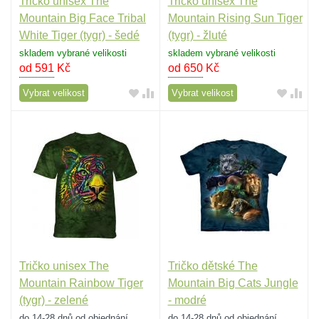
Tričko unisex The
Tričko unisex The
Mountain Big Face Tribal
Mountain Rising Sun Tiger
White Tiger (tygr) - šedé
(tygr) - žluté
skladem vybrané velikosti
skladem vybrané velikosti
od 591
Kč
od 650
Kč
Vybrat velikost
Vybrat velikost
Tričko unisex The
Tričko dětské The
Mountain Rainbow Tiger
Mountain Big Cats Jungle
(tygr) - zelené
- modré
do 14-28 dnů od objednání
do 14-28 dnů od objednání