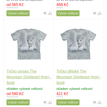
od 565
Kč
468
Kč
Vybrat velikost
Vybrat velikost
Tričko unisex The
Tričko dětské The
Mountain Sheltered (tygr) -
Mountain Sheltered (tygr) -
šedé
šedé
skladem vybrané velikosti
skladem vybrané velikosti
od 590
Kč
421
Kč
Vybrat velikost
Vybrat velikost