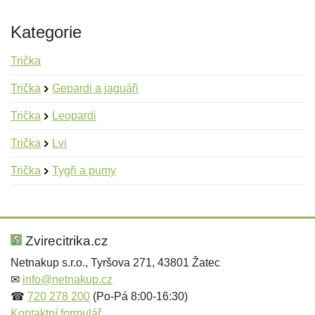
Kategorie
Trička
Trička
Gepardi a jaguáři
Trička
Leopardi
Trička
Lvi
Trička
Tygři a pumy
Nová recenze
Nový dotaz
Hodnocení:
Jméno:
*
*
Zvirecitrika.cz
Netnakup s.r.o., Tyršova 271, 43801 Žatec
✉
info@netnakup.cz
Jméno:
E-mail:
*
*
☎
720 278 200
(Po-Pá 8:00-16:30)
Kontaktní formulář