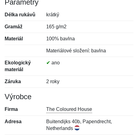
Parametry
Délka rukávů
krátký
Gramáž
165 g/m2
Materiál
100% bavlna
Materiálové složení: bavlna
Ekologický
✔
ano
materiál
Záruka
2 roky
Výrobce
Firma
The Coloured House
Adresa
Buitendijks 40b, Papendrecht,
Netherlands