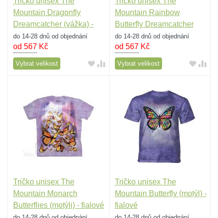
Tričko unisex The
Tričko unisex The
Mountain Dragonfly
Mountain Rainbow
Dreamcatcher (vážka) -
Butterfly Dreamcatcher
fialové
(motýli) - fialové
do 14-28 dnů od objednání
do 14-28 dnů od objednání
od 567
Kč
od 567
Kč
Vybrat velikost
Vybrat velikost
Tričko unisex The
Tričko unisex The
Mountain Monarch
Mountain Butterfly (motýl) -
Butterflies (motýli) - fialové
fialové
do 14-28 dnů od objednání
do 14-28 dnů od objednání