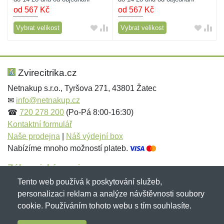
od 567
Kč
od 567
Kč
Vybrat velikost
Vybrat velikost
Zvirecitrika.cz
Netnakup s.r.o., Tyršova 271, 43801 Žatec
✉
info@netnakup.cz
☎
720 278 200
(Po-Pá 8:00-16:30)
Kontaktní formulář
Naše prodejna
|
Náš výdejní box
Nabízíme mnoho možností plateb.
Zákaznický servis
Tento web používá k poskytování služeb,
Novinky emailem
personalizaci reklam a analýze návštěvnosti soubory
cookie. Používáním tohoto webu s tím souhlasíte.