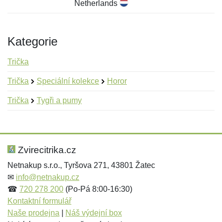
Netherlands
Kategorie
Trička
Trička
Speciální kolekce
Horor
Trička
Tygři a pumy
Nová recenze
Nový dotaz
Hodnocení:
Jméno:
*
*
Zvirecitrika.cz
Netnakup s.r.o., Tyršova 271, 43801 Žatec
✉
info@netnakup.cz
Jméno:
E-mail:
*
*
☎
720 278 200
(Po-Pá 8:00-16:30)
Kontaktní formulář
Naše prodejna
|
Náš výdejní box