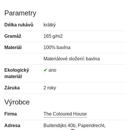
Parametry
Délka rukávů
krátký
Gramáž
165 g/m2
Materiál
100% bavlna
Materiálové složení: bavlna
Ekologický
✔
ano
materiál
Záruka
2 roky
Výrobce
Firma
The Coloured House
Adresa
Buitendijks 40b, Papendrecht,