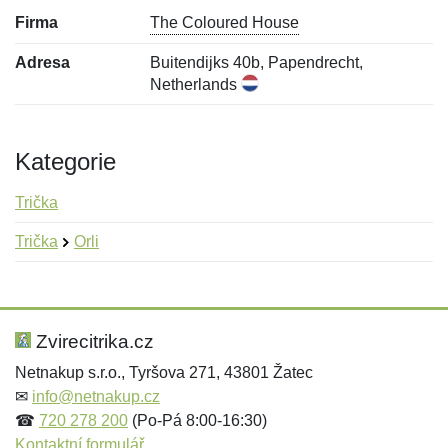
Firma
The Coloured House
Adresa
Buitendijks 40b, Papendrecht,
Netherlands
Kategorie
Trička
Trička
Orli
Nová recenze
Nový dotaz
Hodnocení:
Jméno:
*
*
Zvirecitrika.cz
Netnakup s.r.o., Tyršova 271, 43801 Žatec
✉
info@netnakup.cz
Jméno:
E-mail:
*
*
☎
720 278 200
(Po-Pá 8:00-16:30)
Kontaktní formulář