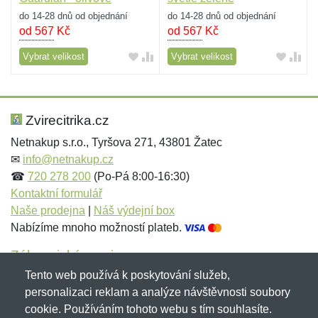
do 14-28 dnů od objednání
do 14-28 dnů od objednání
od 567
Kč
od 567
Kč
Vybrat velikost
Vybrat velikost
Zvirecitrika.cz
Netnakup s.r.o., Tyršova 271, 43801 Žatec
✉
info@netnakup.cz
☎
720 278 200
(Po-Pá 8:00-16:30)
Kontaktní formulář
Naše prodejna
|
Náš výdejní box
Nabízíme mnoho možností plateb.
Zákaznický servis
Tento web používá k poskytování služeb,
Novinky emailem
personalizaci reklam a analýze návštěvnosti soubory
cookie. Používáním tohoto webu s tím souhlasíte.