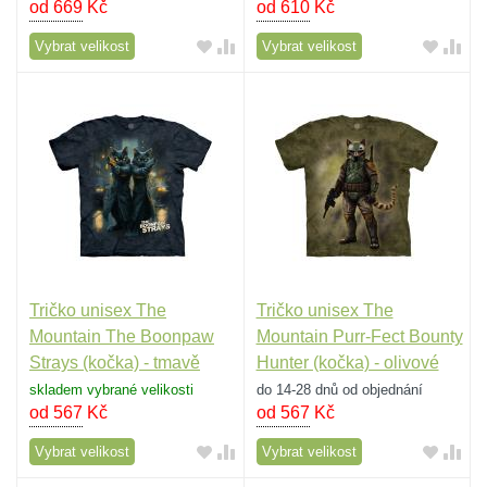
od 669
Kč
od 610
Kč
Vybrat velikost
Vybrat velikost
Tričko unisex The
Tričko unisex The
Mountain The Boonpaw
Mountain Purr-Fect Bounty
Strays (kočka) - tmavě
Hunter (kočka) - olivové
šedé
skladem vybrané velikosti
do 14-28 dnů od objednání
od 567
Kč
od 567
Kč
Vybrat velikost
Vybrat velikost