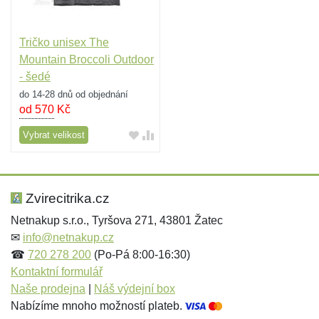
Tričko unisex The
Mountain Broccoli Outdoor
- šedé
do 14-28 dnů od objednání
od 570
Kč
Vybrat velikost
Zvirecitrika.cz
Netnakup s.r.o., Tyršova 271, 43801 Žatec
✉
info@netnakup.cz
☎
720 278 200
(Po-Pá 8:00-16:30)
Kontaktní formulář
Naše prodejna
|
Náš výdejní box
Nabízíme mnoho možností plateb.