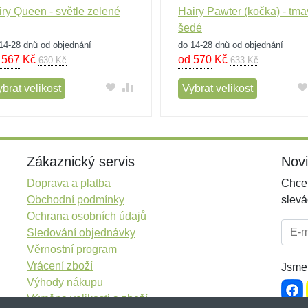
iry Queen - světle zelené
Hairy Pawter (kočka) - tm
šedé
14-28 dnů od objednání
do 14-28 dnů od objednání
 567
Kč
od 570
Kč
630 Kč
633 Kč
brat velikost
Vybrat velikost
Zákaznický servis
Nov
Doprava a platba
Chcet
Obchodní podmínky
slevá
Ochrana osobních údajů
E-mai
Sledování objednávky
Věrnostní program
Vrácení zboží
Jsme 
Výhody nákupu
Výměna velikosti a zboží