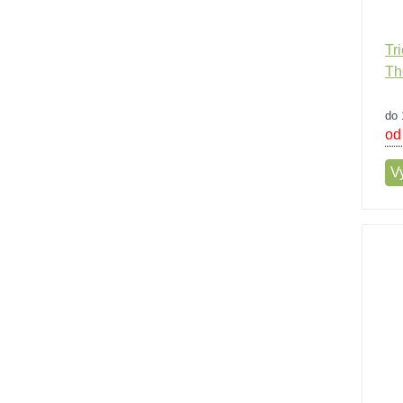
Tr
Th
do 
od
Vy