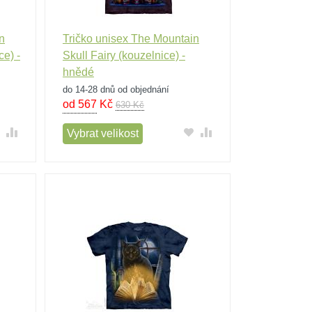
n
Tričko unisex The Mountain
e) -
Skull Fairy (kouzelnice) -
hnědé
do 14-28 dnů od objednání
od 567
Kč
630 Kč
Vybrat velikost