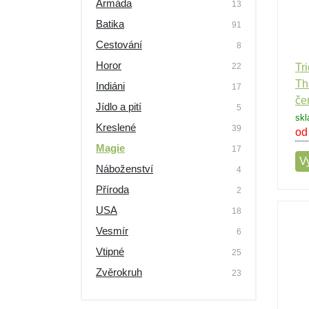
Armáda
13
Batika
91
Cestování
8
Horor
22
Tr
Th
Indiáni
17
če
Jídlo a pití
5
skl
Kreslené
39
od
Magie
17
Vy
Náboženství
4
Příroda
2
USA
18
Vesmír
6
Vtipné
25
Zvěrokruh
23