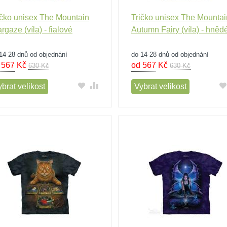
ičko unisex The Mountain
Tričko unisex The Mountai
rgaze (víla) - fialové
Autumn Fairy (víla) - hněd
14-28 dnů od objednání
do 14-28 dnů od objednání
 567
Kč
od 567
Kč
630 Kč
630 Kč
brat velikost
Vybrat velikost