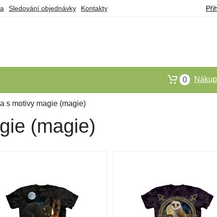
ba
Sledování objednávky
Kontakty
Při
Nákupn
0
ka s motivy magie (magie)
gie (magie)