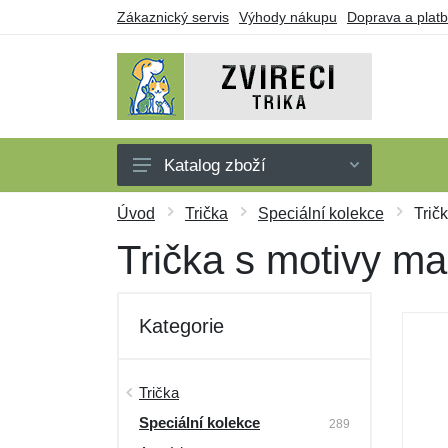
Zákaznický servis
Výhody nákupu
Doprava a plat
Katalog zboží
Trička
Úvod
Trička
Speciální kolekce
Trič
Tílka
Trička s motivy ma
Mikiny
Šaty
Kategorie
Dárkové poukazy
Výprodej
Trička
Speciální kolekce
289