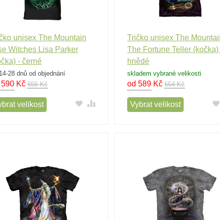
ičko unisex The Mountain
Tričko unisex The Mountai
se Witches Lisa Parker
The Fortune Teller (kočka) 
očka) - černé
hnědé
14-28 dnů od objednání
skladem vybrané velikosti
 590
Kč
od 589
Kč
656 Kč
654 Kč
brat velikost
Vybrat velikost