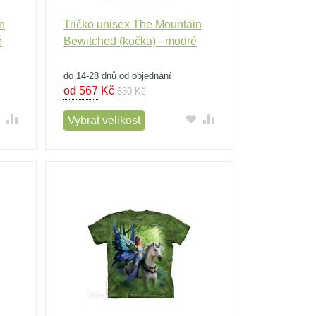
n
Tričko unisex The Mountain
é
Bewitched (kočka) - modré
do 14-28 dnů od objednání
od 567
Kč
630 Kč
Vybrat velikost