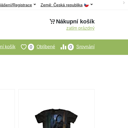
hlášení/Registrace
Země:
Česká republika
Nákupní košík
zatím prázdný
í košík
Oblíbené
Srovnání
0
0