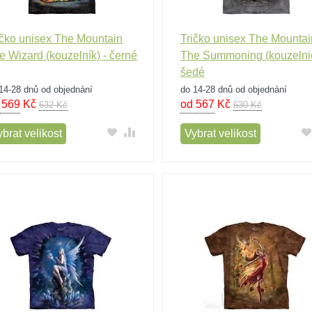
ičko unisex The Mountain
Tričko unisex The Mountai
e Wizard (kouzelník) - černé
The Summoning (kouzelnic
šedé
14-28 dnů od objednání
do 14-28 dnů od objednání
 569
Kč
od 567
Kč
632 Kč
630 Kč
brat velikost
Vybrat velikost