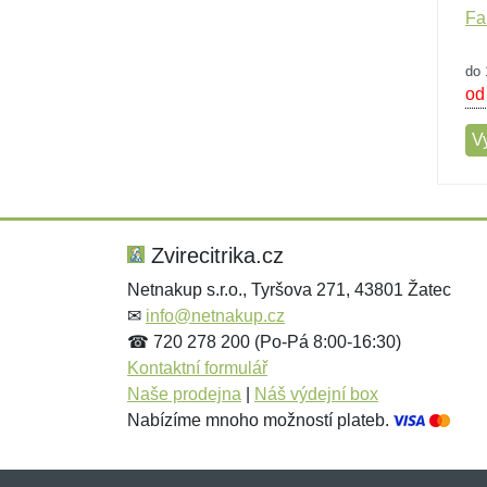
Fa
do 
od
Vy
Zvirecitrika.cz
Netnakup s.r.o., Tyršova 271, 43801 Žatec
✉
info@netnakup.cz
☎ 720 278 200 (Po-Pá 8:00-16:30)
Kontaktní formulář
Naše prodejna
|
Náš výdejní box
Nabízíme mnoho možností plateb.