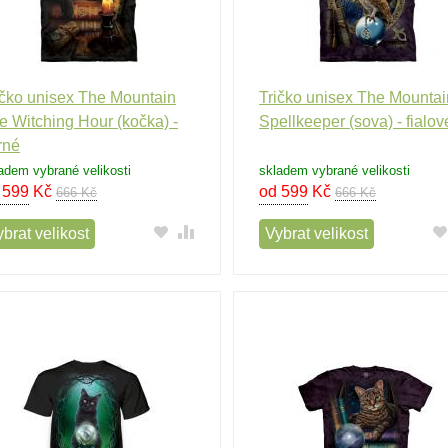
ičko unisex The Mountain
Tričko unisex The Mountai
e Witching Hour (kočka) -
Spellkeeper (sova) - fialov
rné
adem vybrané velikosti
skladem vybrané velikosti
 599
Kč
od 599
Kč
666 Kč
666 Kč
brat velikost
Vybrat velikost