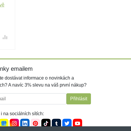
avě
inky emailem
e dostávat informace o novinkách a
ch? A navíc 3% slevu na váš první nákup?
l:
Přihlásit
i na sociálních sítích: