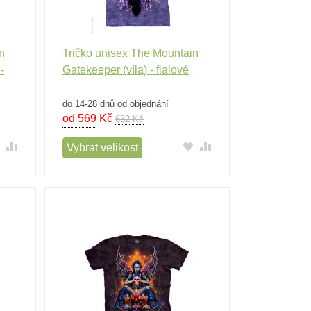
n
Tričko unisex The Mountain
-
Gatekeeper (víla) - fialové
do 14-28 dnů od objednání
od 569
Kč
632 Kč
Vybrat velikost