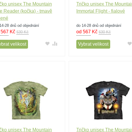
ičko unisex The Mountain
Tričko unisex The Mountai
e Reader (kočka) - tmavě
Immortal Flight - fialové
lené
14-28 dnů od objednání
do 14-28 dnů od objednání
 567
Kč
od 567
Kč
630 Kč
630 Kč
brat velikost
Vybrat velikost
ičko unisex The Mountain
Tričko unisex The Mountai