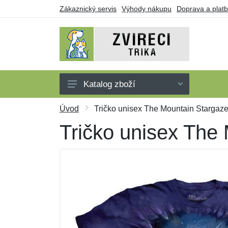
Zákaznický servis
Výhody nákupu
Doprava a plat
Katalog zboží
Trička
Úvod
Tričko unisex The Mountain Stargaze (
Tílka
Tričko unisex The M
Mikiny
Šaty
Dárkové poukazy
Výprodej