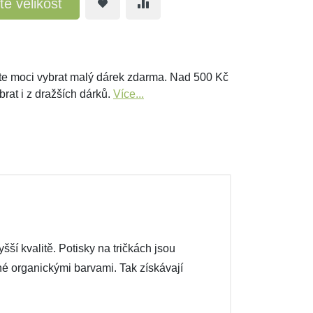
te velikost
e moci vybrat malý dárek zdarma. Nad 500 Kč
brat i z dražších dárků.
Více...
ší kvalitě. Potisky na tričkách jsou
ené organickými barvami. Tak získávají