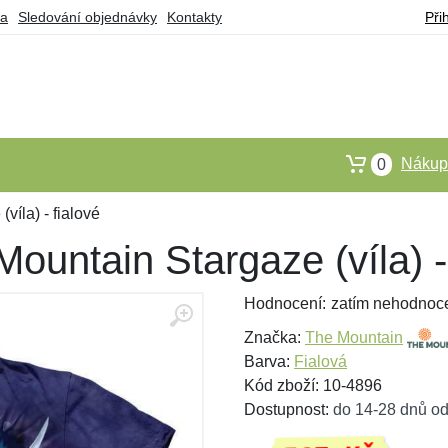
ba
Sledování objednávky
Kontakty
Při
Nákupn
0
víla) - fialové
ountain Stargaze (víla) -
Hodnocení:
zatím nehodnoc
Značka:
The Mountain
Barva:
Fialová
Kód zboží: 10-4896
Dostupnost:
do 14-28 dnů od