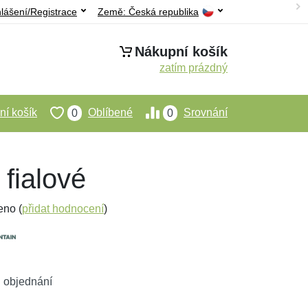
hlášení/Registrace
Země:
Česká republika
Nákupní košík
zatím prázdný
í košík
Oblíbené
Srovnání
0
0
 fialové
eno (
přidat hodnocení
)
 objednání