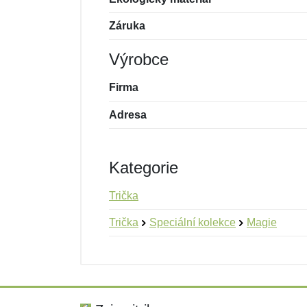
Záruka
Výrobce
Firma
Adresa
Kategorie
Trička
Trička
Speciální kolekce
Magie
Nová recenze
Nový dotaz
Hodnocení:
Jméno:
*
*