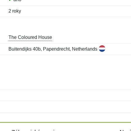
2 roky
The Coloured House
Buitendijks 40b, Papendrecht, Netherlands
Jméno:
E-mail:
*
*
E-mail:
*