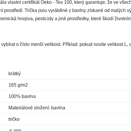
a vlastní certifikát Oeko - Tex 100, který garantuje, že ve všec
tní prostředí. Trička jsou vyráběné z bavlny získané od malých vý
mická hnojiva, pesticidy a jiné prostředky, které škodí životním
vybírat o číslo menší velikost. Příklad: pokud nosíte velikost L
krátký
165 g/m2
100% bavlna
Materiálové složení: bavlna
tričko
✔
ano