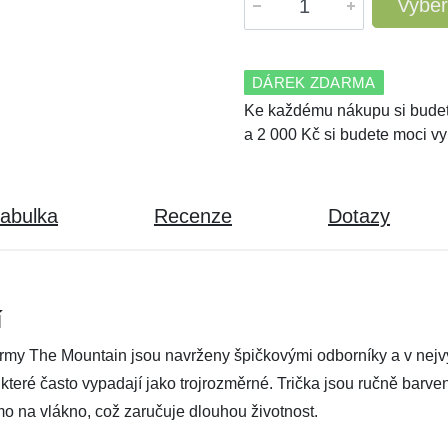
Vyber
DÁREK ZDARMA
Ke každému nákupu si budet
a 2 000 Kč si budete moci vy
tabulka
Recenze
Dotazy
í
irmy The Mountain jsou navrženy špičkovými odborníky a v nejvyš
, které často vypadají jako trojrozměrné. Trička jsou ručně barv
mo na vlákno, což zaručuje dlouhou životnost.