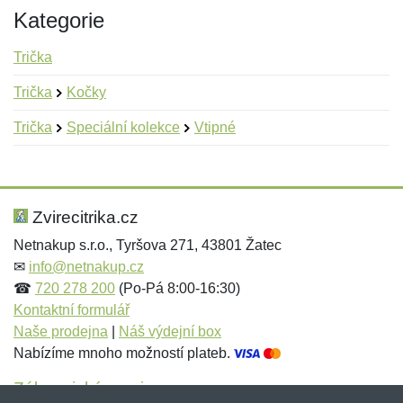
Kategorie
Trička
Trička
Kočky
Trička
Speciální kolekce
Vtipné
Nová recenze
Nový dotaz
Hodnocení:
Jméno:
*
*
Zvirecitrika.cz
Netnakup s.r.o., Tyršova 271, 43801 Žatec
✉
info@netnakup.cz
Jméno:
E-mail:
*
*
☎
720 278 200
(Po-Pá 8:00-16:30)
Kontaktní formulář
Naše prodejna
|
Náš výdejní box
Nabízíme mnoho možností plateb.
E-mail:
*
Zpráva
*
Zákaznický servis