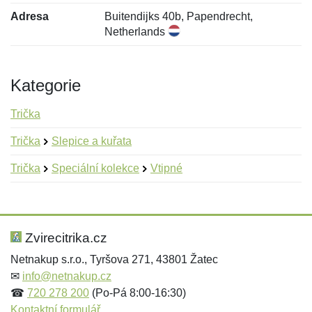
Adresa
Buitendijks 40b, Papendrecht,
Netherlands
Kategorie
Trička
Trička
Slepice a kuřata
Trička
Speciální kolekce
Vtipné
Nová recenze
Nový dotaz
Hodnocení:
Jméno:
*
*
Zvirecitrika.cz
Netnakup s.r.o., Tyršova 271, 43801 Žatec
✉
info@netnakup.cz
Jméno:
E-mail:
*
*
☎
720 278 200
(Po-Pá 8:00-16:30)
Kontaktní formulář