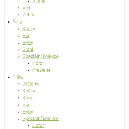
Vtipné
Vlci
Zebry
Šaty
Kočky
Psi
Ryby
Sloni
Speciální kolekce
Horor
Kreslené
Tílka
Ještěrky
Kočky
Koně
Psi
Ryby
Speciální kolekce
Horor