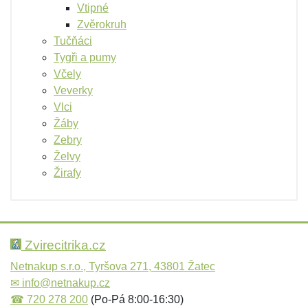
Vtipné
Zvěrokruh
Tučňáci
Tygři a pumy
Včely
Veverky
Vlci
Žáby
Zebry
Želvy
Žirafy
Zvirecitrika.cz
Netnakup s.r.o., Tyršova 271, 43801 Žatec
✉
info@netnakup.cz
☎
720 278 200
(Po-Pá 8:00-16:30)