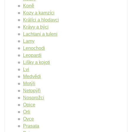
Koně
Kozy a kamzíci
Králíci a hlodavci
Krávy a býci
Lachtani a tuleni
Lamy
Lenochodi
Leopardi
Lišky a kojoti
Lvi
Medvědi
Motýli
Netopýři
Nosorožci
Opice
Orli
Ovce
Prasata