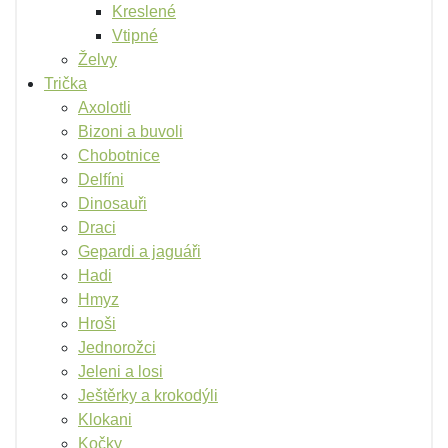
Kreslené
Vtipné
Želvy
Trička
Axolotli
Bizoni a buvoli
Chobotnice
Delfíni
Dinosauři
Draci
Gepardi a jaguáři
Hadi
Hmyz
Hroši
Jednorožci
Jeleni a losi
Ještěrky a krokodýli
Klokani
Kočky