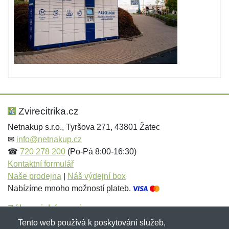
Zvirecitrika.cz
Netnakup s.r.o., Tyršova 271, 43801 Žatec
✉
info@netnakup.cz
☎
720 278 200
(Po-Pá 8:00-16:30)
Kontaktní formulář
Naše prodejna
|
Náš výdejní box
Nabízíme mnoho možností plateb.
Zákaznický servis
Tento web používá k poskytování služeb,
Novinky emailem