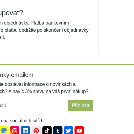
upovat?
em objednávky. Platba bankovním
ro platbu obdržíte po skončení objednávky
il.
inky emailem
e dostávat informace o novinkách a
ch? A navíc 3% slevu na váš první nákup?
l:
Přihlásit
i na sociálních sítích: