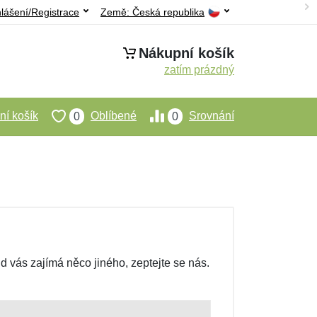
hlášení/Registrace
Země:
Česká republika
Nákupní košík
zatím prázdný
í košík
Oblíbené
Srovnání
0
0
 vás zajímá něco jiného, zeptejte se nás.