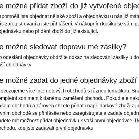
e možné přidat zboží do již vytvořené obj
apomněli jste objednat nějaké zboží a objednávku u nás již mát
ás zaregistrovaní a jste přihlášení. V nákupním košíku se vám 
jednávku nebo přidání zboží do již existující.
e možné sledovat dopravu mé zásilky?
o odeslání objednávky obdržíte odkaz na sledování zásilky u do
aší objednávky
e možné zadat do jedné objednávky zboží
rovozujeme více internetových obchodů s různou tematikou. S
ompletní sortiment k danému zaměření obchodu. Pokud ale naku
ašem obchodů a zároveň chcete přidat i např. dárkové zboží z j
rvním obchodě se přihlásíte nebo zaregistrujete a zadáte objedná
udete mít možnost přidat objednávku k vaší první objednávce. I 
bchodu, kde jste zadávali první objednávku.