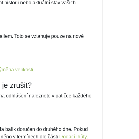
historii nebo aktuální stav vašich
ailem. Toto se vztahuje pouze na nové
ýměna velikosti
.
je zrušit?
 na odhlášení naleznete v patičce každého
dla balík doručen do druhého dne. Pokud
dněno v termínech dle části
Dodací lhůty
.