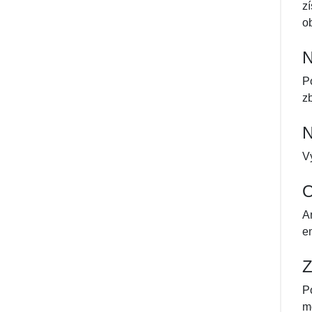
z
o
N
P
zb
N
V
O
A
e
Z
P
m