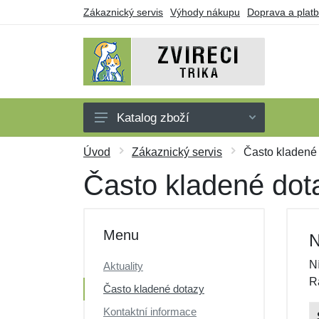
Zákaznický servis
Výhody nákupu
Doprava a plat
Katalog zboží
Trička
Úvod
Zákaznický servis
Často kladené
Tílka
Často kladené dot
Mikiny
Šaty
Menu
N
Dárkové poukazy
N
Aktuality
Výprodej
R
Často kladené dotazy
Kontaktní informace