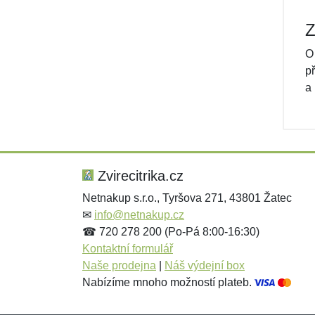
Z
O
p
a
Zvirecitrika.cz
Netnakup s.r.o., Tyršova 271, 43801 Žatec
✉
info@netnakup.cz
☎ 720 278 200 (Po-Pá 8:00-16:30)
Kontaktní formulář
Naše prodejna
|
Náš výdejní box
Nabízíme mnoho možností plateb.