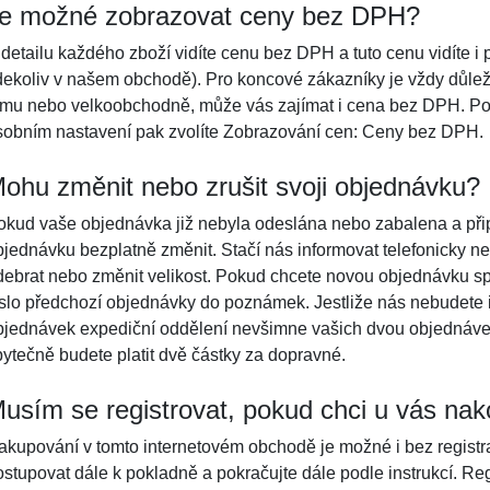
e možné zobrazovat ceny bez DPH?
 detailu každého zboží vidíte cenu bez DPH a tuto cenu vidíte i 
dekoliv v našem obchodě). Pro koncové zákazníky je vždy důle
irmu nebo velkoobchodně, může vás zajímat i cena bez DPH. Po
sobním nastavení pak zvolíte Zobrazování cen: Ceny bez DPH.
ohu změnit nebo zrušit svoji objednávku?
okud vaše objednávka již nebyla odeslána nebo zabalena a přip
bjednávku bezplatně změnit. Stačí nás informovat telefonicky ne
debrat nebo změnit velikost. Pokud chcete novou objednávku s
íslo předchozí objednávky do poznámek. Jestliže nás nebudete i
bjednávek expediční oddělení nevšimne vašich dvou objednáve
bytečně budete platit dvě částky za dopravné.
usím se registrovat, pokud chci u vás nak
akupování v tomto internetovém obchodě je možné i bez registra
ostupovat dále k pokladně a pokračujte dále podle instrukcí. Re