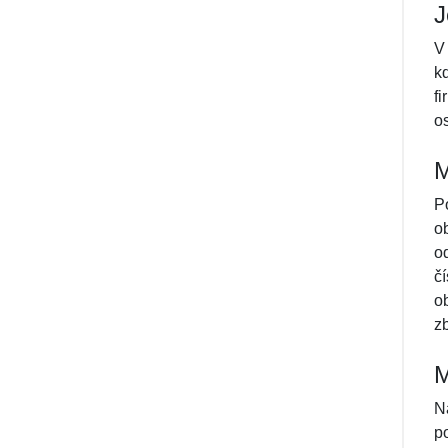
J
V
k
f
o
M
P
o
o
č
o
z
M
N
p