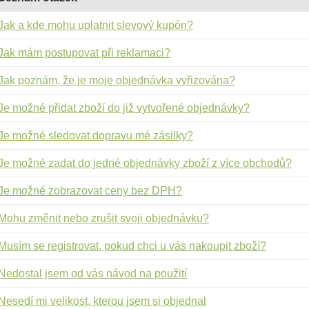
Jak a kde mohu uplatnit slevový kupón?
Jak mám postupovat při reklamaci?
Jak poznám, že je moje objednávka vyřizována?
Je možné přidat zboží do již vytvořené objednávky?
Je možné sledovat dopravu mé zásilky?
Je možné zadat do jedné objednávky zboží z více obchodů?
Je možné zobrazovat ceny bez DPH?
Mohu změnit nebo zrušit svoji objednávku?
Musím se registrovat, pokud chci u vás nakoupit zboží?
Nedostal jsem od vás návod na použití
Nesedí mi velikost, kterou jsem si objednal