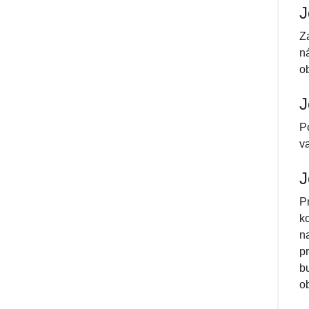
J
Z
n
ob
J
P
v
J
P
k
n
p
b
o