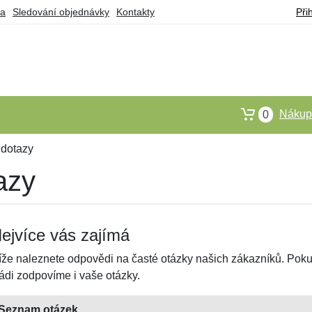
ba
Sledování objednávky
Kontakty
Při
Nákupn
0
 dotazy
azy
ejvíce vás zajímá
íže naleznete odpovědi na časté otázky našich zákazníků. Pokud
ádi zodpovíme i vaše otázky.
Seznam otázek