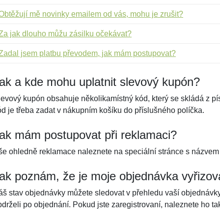
Obtěžují mě novinky emailem od vás, mohu je zrušit?
Za jak dlouho můžu zásilku očekávat?
Zadal jsem platbu převodem, jak mám postupovat?
ak a kde mohu uplatnit slevový kupón?
levový kupón obsahuje několikamístný kód, který se skládá z pí
ód je třeba zadat v nákupním košíku do příslušného políčka.
ak mám postupovat při reklamaci?
še ohledně reklamace naleznete na speciální stránce s názve
ak poznám, že je moje objednávka vyřizo
áš stav objednávky můžete sledovat v přehledu vaší objednávky.
bdrželi po objednání. Pokud jste zaregistrovaní, naleznete ho 