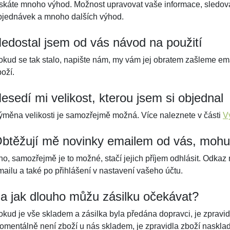
ískáte mnoho výhod. Možnost upravovat vaše informace, sledovat 
bjednávek a mnoho dalších výhod.
edostal jsem od vás návod na použití
okud se tak stalo, napište nám, my vám jej obratem zašleme em
oží.
esedí mi velikost, kterou jsem si objednal
ýměna velikosti je samozřejmě možná. Více naleznete v části
V
btěžují mě novinky emailem od vás, mohu 
no, samozřejmě je to možné, stačí jejich příjem odhlásit. Odkaz
mailu a také po přihlášení v nastavení vašeho účtu.
a jak dlouho můžu zásilku očekávat?
okud je vše skladem a zásilka byla předána dopravci, je zpravi
omentálně není zboží u nás skladem, je zpravidla zboží naskla