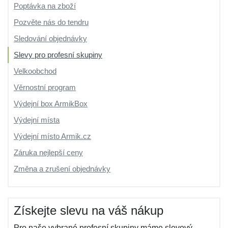
Poptávka na zboží
Pozvěte nás do tendru
Sledování objednávky
Slevy pro profesní skupiny
Velkoobchod
Věrnostní program
Výdejní box ArmikBox
Výdejní místa
Výdejní místo Armik.cz
Záruka nejlepší ceny
Změna a zrušení objednávky
Získejte slevu na váš nákup
Pro naše vybrané profesní skupiny máme slevový