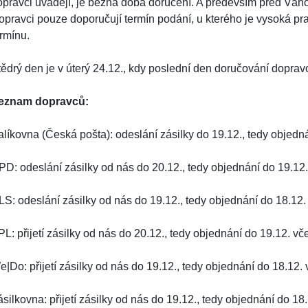
pravci uvádějí, je běžná doba doručení. A především před Vánoci 
opravci pouze doporučují termín podání, u kterého je vysoká pr
ermínu.
tědrý den je v úterý 24.12., kdy poslední den doručování dopravc
eznam dopravců:
alíkovna (Česká pošta): odeslání zásilky do 19.12., tedy objedn
PD: odeslání zásilky od nás do 20.12., tedy objednání do 19.12
LS: odeslání zásilky od nás do 19.12., tedy objednání do 18.12.
L: přijetí zásilky od nás do 20.12., tedy objednání do 19.12. vč
e|Do: přijetí zásilky od nás do 19.12., tedy objednání do 18.12.
silkovna: přijetí zásilky od nás do 19.12., tedy objednání do 18