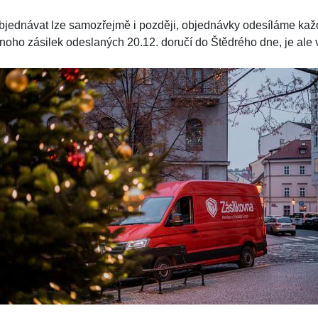
bjednávat lze samozřejmě i později, objednávky odesíláme každ
oho zásilek odeslaných 20.12. doručí do Štědrého dne, je ale vět