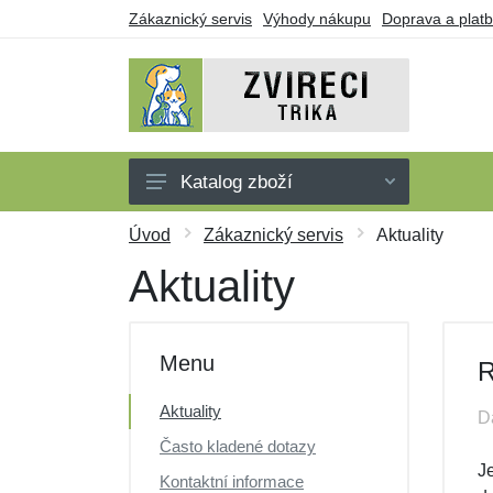
Zákaznický servis
Výhody nákupu
Doprava a plat
Katalog zboží
Trička
Úvod
Zákaznický servis
Aktuality
Tílka
Aktuality
Mikiny
Šaty
Menu
R
Dárkové poukazy
Aktuality
D
Výprodej
Často kladené dotazy
J
Kontaktní informace