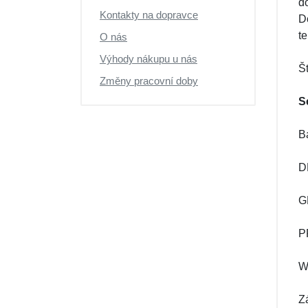
do
Kontakty na dopravce
D
t
O nás
Výhody nákupu u nás
Š
Změny pracovní doby
S
B
D
G
PP
W
Zá