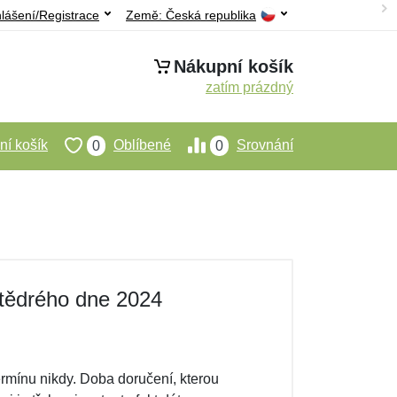
hlášení/Registrace
Země:
Česká republika
Nákupní košík
zatím prázdný
í košík
Oblíbené
Srovnání
0
0
tědrého dne 2024
termínu nikdy. Doba doručení, kterou