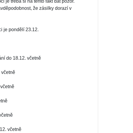
je třeba si na tento fakt dát pozor.
avděpodobnost, že zásilky dorazí v
i je pondělí 23.12.
ání do 18.12. včetně
. včetně
 včetně
etně
 včetně
.12. včetně