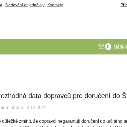
ba
Sledování objednávky
Kontakty
Při
Nákupn
0
ozhodná data dopravců pro doručení do Š
atum přidání: 8.12.2024
e důležité zmínit, že dopravci negarantují doručení do určitého 