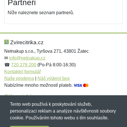
Partneři
Níže naleznete seznam partnerů.
Zvirecitrika.cz
Netnakup s.r.o., Tyršova 271, 43801 Žatec
✉
info@netnakup.cz
☎
720 278 200
(Po-Pá 8:00-16:30)
Kontaktní formulář
Naše prodejna
|
Náš výdejní box
Nabízíme mnoho možností plateb.
Zákaznický servis
Tento web používá k poskytování služeb,
Novinky emailem
personalizaci reklam a analýze návštěvnosti soubory
cookie. Používáním tohoto webu s tím souhlasíte.