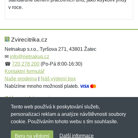
v roce.
Zvirecitrika.cz
Netnakup s.r.o., Tyršova 271, 43801 Žatec
✉
info@netnakup.cz
☎
720 278 200
(Po-Pá 8:00-16:30)
Kontaktní formulář
Naše prodejna
|
Náš výdejní box
Nabízíme mnoho možností plateb.
Zákaznický servis
Tento web používá k poskytování služeb,
Novinky emailem
personalizaci reklam a analýze návštěvnosti soubory
cookie. Používáním tohoto webu s tím souhlasíte.
Copyright © 2007-2026 (19 let s vámi)
Netnakup.cz
&
Další informace
Beru na vědomí