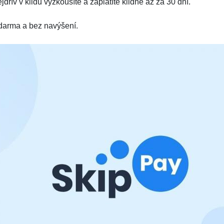
jdřív v klidu vyzkoušíte a zaplatíte klidně až za 30 dní.
darma a bez navýšení.