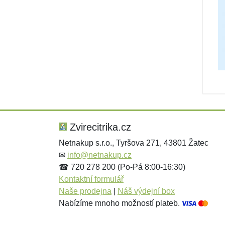
Zvirecitrika.cz
Netnakup s.r.o., Tyršova 271, 43801 Žatec
✉
info@netnakup.cz
☎ 720 278 200 (Po-Pá 8:00-16:30)
Kontaktní formulář
Naše prodejna
|
Náš výdejní box
Nabízíme mnoho možností plateb.