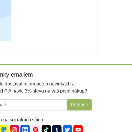
inky emailem
e dostávat informace o novinkách a
ch? A navíc 3% slevu na váš první nákup?
l:
Přihlásit
i na sociálních sítích: