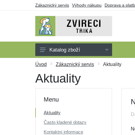
Zákaznický servis
Výhody nákupu
Doprava a plat
Katalog zboží
Trička
Úvod
Zákaznický servis
Aktuality
Tílka
Aktuality
Mikiny
Šaty
Menu
N
Dárkové poukazy
Aktuality
D
Výprodej
Často kladené dotazy
N
Kontaktní informace