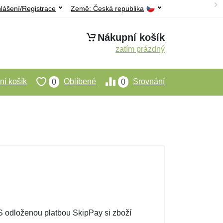
hlášení/Registrace
Země:
Česká republika
Nákupní košík
zatím prázdný
í košík
Oblíbené
Srovnání
0
0
 odloženou platbou SkipPay si zboží