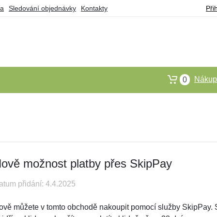
ba
Sledování objednávky
Kontakty
Při
Nákupn
0
ově možnost platby přes SkipPay
atum přidání: 4.4.2025
ově můžete v tomto obchodě nakoupit pomocí služby SkipPay. S