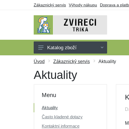
Zákaznický servis
Výhody nákupu
Doprava a plat
Katalog zboží
Trička
Úvod
Zákaznický servis
Aktuality
Tílka
Aktuality
Mikiny
Šaty
Menu
K
Dárkové poukazy
Aktuality
D
Výprodej
Často kladené dotazy
M
Kontaktní informace