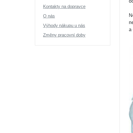
o
Kontakty na dopravce
N
O nás
n
Výhody nákupu u nás
a
Změny pracovní doby