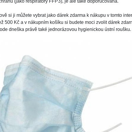
chranu (jako respirátory FFP3), je ale také doporučována.
ově si ji můžete vybrat jako dárek zdarma k nákupu v tomto int
ež 500 Kč a v nákupním košíku si budete moci zvolit dárek zda
 ode dneška právě také jednorázovou hygienickou ústní roušku.