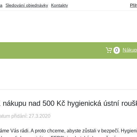
ba
Sledování objednávky
Kontakty
Při
Nákupn
0
 nákupu nad 500 Kč hygienická ústní rou
atum přidání: 27.3.2020
áme Vás rádi. A proto chceme, abyste zůstali v bezpečí. Hygieni