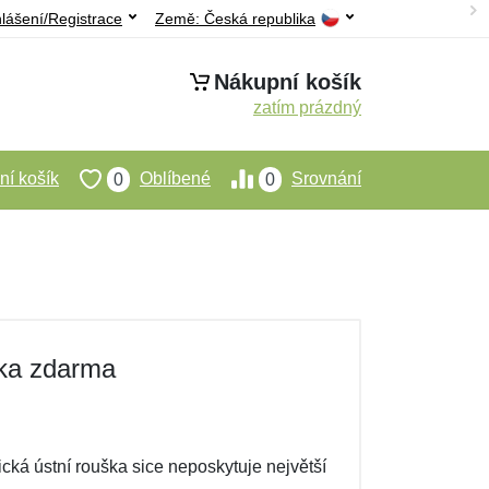
hlášení/Registrace
Země:
Česká republika
Nákupní košík
zatím prázdný
í košík
Oblíbené
Srovnání
0
0
ška zdarma
cká ústní rouška sice neposkytuje největší