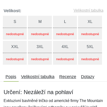
Velikost:
Velikostní tabulka
S
M
L
XL
nedostupné
nedostupné
nedostupné
nedostupné
XXL
3XL
4XL
5XL
nedostupné
nedostupné
nedostupné
nedostupné
Popis
Velikostní tabulka
Recenze
Dotazy
Určení: Nezáleží na pohlaví
Exkluzivní bavlněné tričko od americké firmy The Mountain