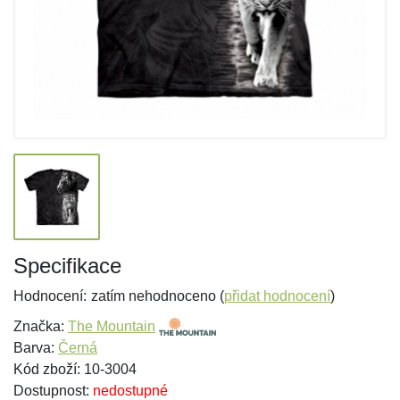
Specifikace
Hodnocení:
zatím nehodnoceno (
přidat hodnocení
)
Značka:
The Mountain
Barva:
Černá
Kód zboží: 10-3004
Dostupnost:
nedostupné