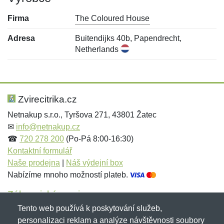
Firma
The Coloured House
Adresa
Buitendijks 40b, Papendrecht,
Netherlands
Nová recenze
Nový dotaz
Hodnocení:
Jméno:
*
*
Zvirecitrika.cz
Netnakup s.r.o., Tyršova 271, 43801 Žatec
✉
info@netnakup.cz
Jméno:
E-mail:
*
*
☎
720 278 200
(Po-Pá 8:00-16:30)
Kontaktní formulář
Naše prodejna
|
Náš výdejní box
Nabízíme mnoho možností plateb.
E-mail:
*
Zpráva
*
Zákaznický servis
Tento web používá k poskytování služeb,
Novinky emailem
personalizaci reklam a analýze návštěvnosti soubory