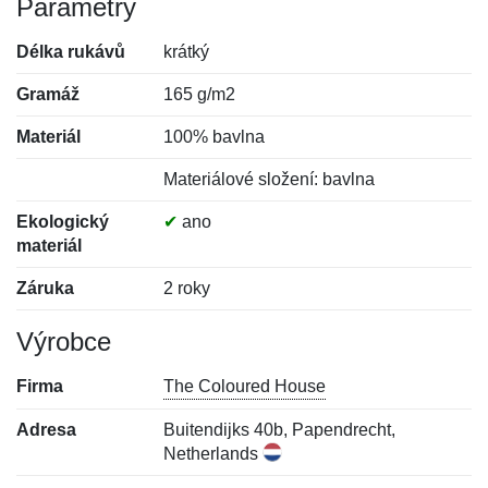
Parametry
Délka rukávů
krátký
Gramáž
165 g/m2
Materiál
100% bavlna
Materiálové složení: bavlna
Ekologický
✔
ano
materiál
Záruka
2 roky
Výrobce
Firma
The Coloured House
Adresa
Buitendijks 40b, Papendrecht,
Netherlands