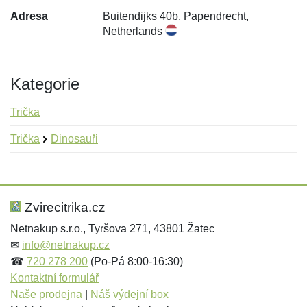
Adresa
Buitendijks 40b, Papendrecht,
Netherlands
Kategorie
Trička
Trička
Dinosauři
Nová recenze
Nový dotaz
Hodnocení:
Jméno:
*
*
Zvirecitrika.cz
Netnakup s.r.o., Tyršova 271, 43801 Žatec
✉
info@netnakup.cz
Jméno:
E-mail:
*
*
☎
720 278 200
(Po-Pá 8:00-16:30)
Kontaktní formulář
Naše prodejna
|
Náš výdejní box