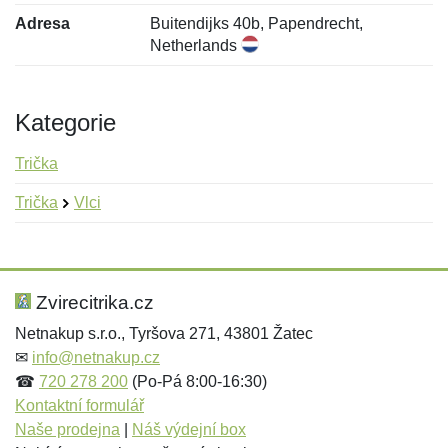
Adresa
Buitendijks 40b, Papendrecht,
Netherlands
Kategorie
Trička
Trička
Vlci
Nová recenze
Nový dotaz
Hodnocení:
Jméno:
*
*
Zvirecitrika.cz
Netnakup s.r.o., Tyršova 271, 43801 Žatec
✉
info@netnakup.cz
Jméno:
E-mail:
*
*
☎
720 278 200
(Po-Pá 8:00-16:30)
Kontaktní formulář
Naše prodejna
|
Náš výdejní box