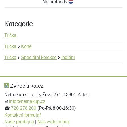
Netherlands
Kategorie
Trička
Trička
Koně
Trička
Speciální kolekce
Indiáni
Nová recenze
Nový dotaz
Hodnocení:
Jméno:
*
*
Zvirecitrika.cz
Netnakup s.r.o., Tyršova 271, 43801 Žatec
✉
info@netnakup.cz
Jméno:
E-mail:
*
*
☎
720 278 200
(Po-Pá 8:00-16:30)
Kontaktní formulář
Naše prodejna
|
Náš výdejní box