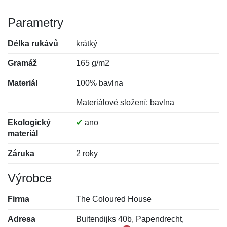
Parametry
Délka rukávů
krátký
Gramáž
165 g/m2
Materiál
100% bavlna
Materiálové složení: bavlna
Ekologický
✔
ano
materiál
Záruka
2 roky
Výrobce
Firma
The Coloured House
Adresa
Buitendijks 40b, Papendrecht,