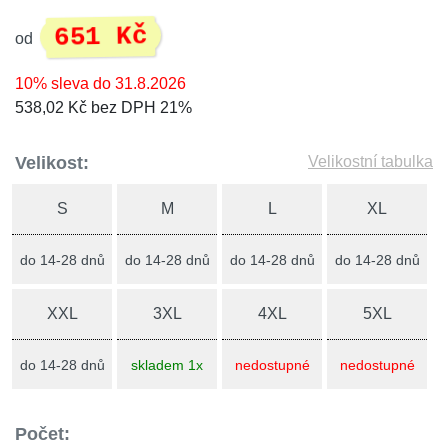
651 Kč
od
10% sleva do 31.8.2026
538,02 Kč bez DPH 21%
Velikost:
Velikostní tabulka
S
M
L
XL
do 14-28 dnů
do 14-28 dnů
do 14-28 dnů
do 14-28 dnů
XXL
3XL
4XL
5XL
do 14-28 dnů
skladem 1x
nedostupné
nedostupné
Počet: