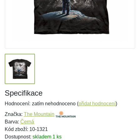
Specifikace
Hodnocení:
zatím nehodnoceno (
přidat hodnocení
)
Značka:
The Mountain
Barva:
Černá
Kód zboží: 10-1321
Dostupnost:
skladem 1 ks