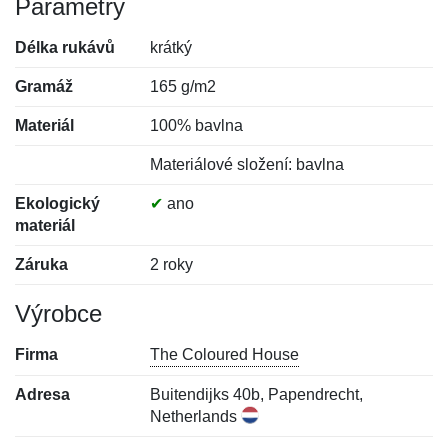
Parametry
Délka rukávů
krátký
Gramáž
165 g/m2
Materiál
100% bavlna
Materiálové složení: bavlna
Ekologický
✔
ano
materiál
Záruka
2 roky
Výrobce
Firma
The Coloured House
Adresa
Buitendijks 40b, Papendrecht,
Netherlands