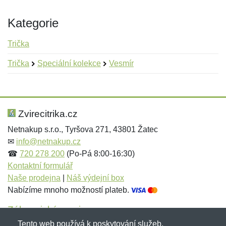
Kategorie
Trička
Trička
Speciální kolekce
Vesmír
Nová recenze
Nový dotaz
Hodnocení:
Jméno:
*
*
Zvirecitrika.cz
Netnakup s.r.o., Tyršova 271, 43801 Žatec
✉
info@netnakup.cz
Jméno:
E-mail:
*
*
☎
720 278 200
(Po-Pá 8:00-16:30)
Kontaktní formulář
Naše prodejna
|
Náš výdejní box
Nabízíme mnoho možností plateb.
E-mail:
*
Zpráva
*
Zákaznický servis
Tento web používá k poskytování služeb,
Novinky emailem