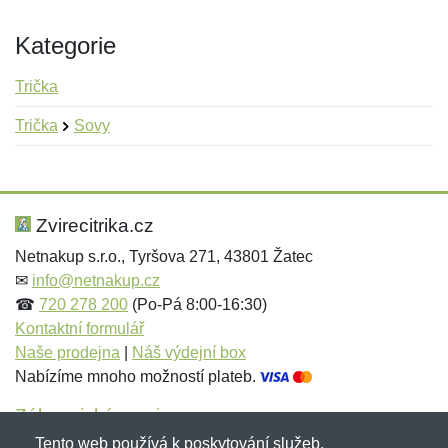
Kategorie
Trička
Trička
Sovy
Nová recenze
Nový dotaz
Hodnocení:
Jméno:
*
*
Zvirecitrika.cz
Netnakup s.r.o., Tyršova 271, 43801 Žatec
✉
info@netnakup.cz
Jméno:
E-mail:
*
*
☎
720 278 200
(Po-Pá 8:00-16:30)
Kontaktní formulář
Naše prodejna
|
Náš výdejní box
Nabízíme mnoho možností plateb.
E-mail:
*
Zpráva
*
Zákaznický servis
Tento web používá k poskytování služeb,
Novinky emailem