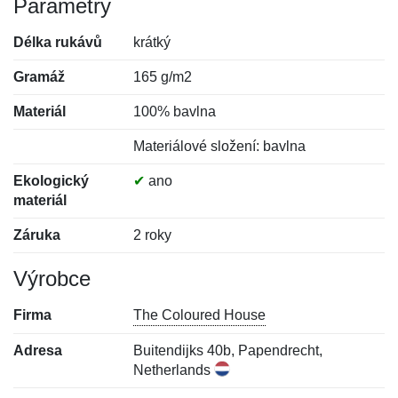
Parametry
Délka rukávů
krátký
Gramáž
165 g/m2
Materiál
100% bavlna
Materiálové složení: bavlna
Ekologický
✔
ano
materiál
Záruka
2 roky
Výrobce
Firma
The Coloured House
Adresa
Buitendijks 40b, Papendrecht,
Netherlands