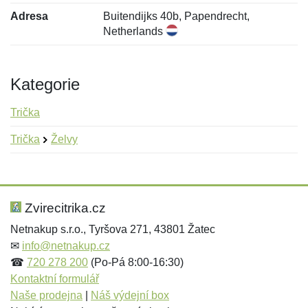
Adresa
Buitendijks 40b, Papendrecht,
Netherlands
Kategorie
Trička
Trička
Želvy
Nová recenze
Nový dotaz
Hodnocení:
Jméno:
*
*
Zvirecitrika.cz
Netnakup s.r.o., Tyršova 271, 43801 Žatec
✉
info@netnakup.cz
Jméno:
E-mail:
*
*
☎
720 278 200
(Po-Pá 8:00-16:30)
Kontaktní formulář
Naše prodejna
|
Náš výdejní box