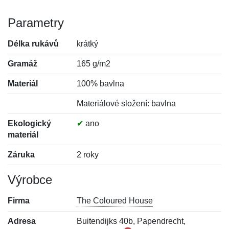
Parametry
Délka rukávů
krátký
Gramáž
165 g/m2
Materiál
100% bavlna
Materiálové složení: bavlna
Ekologický
✔
ano
materiál
Záruka
2 roky
Výrobce
Firma
The Coloured House
Adresa
Buitendijks 40b, Papendrecht,