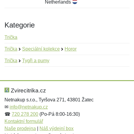
Netherlands
Kategorie
Trička
Trička
Speciální kolekce
Horor
Trička
Tygři a pumy
Nová recenze
Nový dotaz
Hodnocení:
Jméno:
*
*
Zvirecitrika.cz
Netnakup s.r.o., Tyršova 271, 43801 Žatec
✉
info@netnakup.cz
Jméno:
E-mail:
*
*
☎
720 278 200
(Po-Pá 8:00-16:30)
Kontaktní formulář
Naše prodejna
|
Náš výdejní box