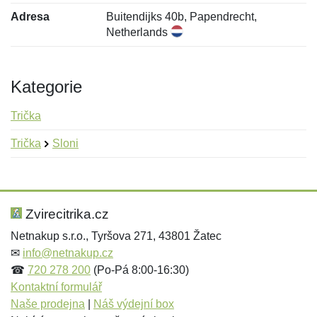
Adresa
Buitendijks 40b, Papendrecht,
Netherlands
Kategorie
Trička
Trička
Sloni
Nová recenze
Nový dotaz
Hodnocení:
Jméno:
*
*
Zvirecitrika.cz
Netnakup s.r.o., Tyršova 271, 43801 Žatec
✉
info@netnakup.cz
Jméno:
E-mail:
*
*
☎
720 278 200
(Po-Pá 8:00-16:30)
Kontaktní formulář
Naše prodejna
|
Náš výdejní box