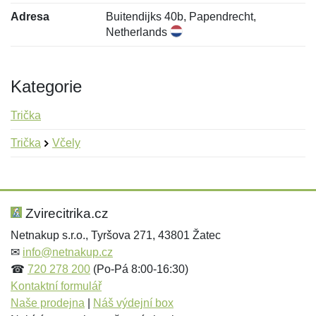
Adresa
Buitendijks 40b, Papendrecht,
Netherlands
Kategorie
Trička
Trička
Včely
Nová recenze
Nový dotaz
Hodnocení:
Jméno:
*
*
Zvirecitrika.cz
Netnakup s.r.o., Tyršova 271, 43801 Žatec
✉
info@netnakup.cz
Jméno:
E-mail:
*
*
☎
720 278 200
(Po-Pá 8:00-16:30)
Kontaktní formulář
Naše prodejna
|
Náš výdejní box