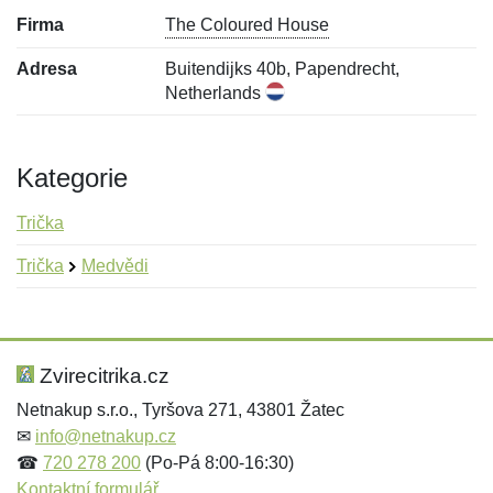
Firma
The Coloured House
Adresa
Buitendijks 40b, Papendrecht,
Netherlands
Kategorie
Trička
Trička
Medvědi
Nová recenze
Nový dotaz
Hodnocení:
Jméno:
*
*
Zvirecitrika.cz
Netnakup s.r.o., Tyršova 271, 43801 Žatec
✉
info@netnakup.cz
Jméno:
E-mail:
*
*
☎
720 278 200
(Po-Pá 8:00-16:30)
Kontaktní formulář