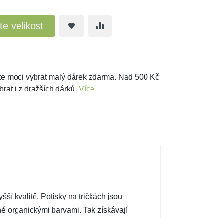
te velikost
e moci vybrat malý dárek zdarma. Nad 500 Kč
brat i z dražších dárků.
Více...
ší kvalitě. Potisky na tričkách jsou
ené organickými barvami. Tak získávají