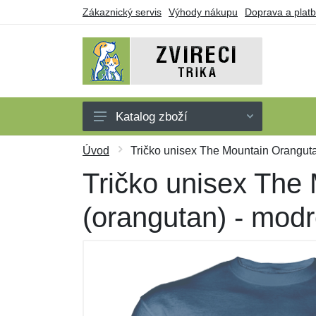
Zákaznický servis
Výhody nákupu
Doprava a plat
Katalog zboží
Trička
Úvod
Tričko unisex The Mountain Orangutan
Tílka
Tričko unisex The 
Mikiny
(orangutan) - mod
Šaty
Dárkové poukazy
Výprodej