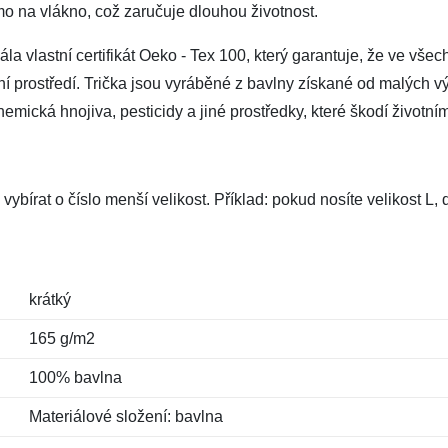
mo na vlákno, což zaručuje dlouhou životnost.
a vlastní certifikát Oeko - Tex 100, který garantuje, že ve všec
tní prostředí. Trička jsou vyráběné z bavlny získané od malých vý
mická hnojiva, pesticidy a jiné prostředky, které škodí životním
vybírat o číslo menší velikost. Příklad: pokud nosíte velikost L
krátký
165 g/m2
100% bavlna
Materiálové složení: bavlna