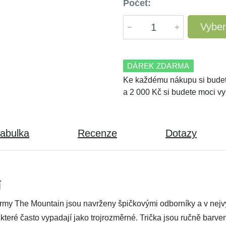
Počet:
Vyber
DÁREK ZDARMA
Ke každému nákupu si budet
a 2 000 Kč si budete moci vy
tabulka
Recenze
Dotazy
í
irmy The Mountain jsou navrženy špičkovými odborníky a v nejvyš
, které často vypadají jako trojrozměrné. Trička jsou ručně barv