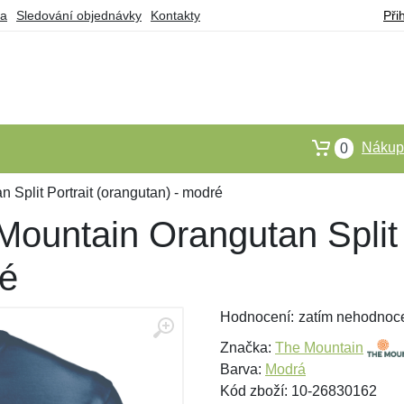
ba
Sledování objednávky
Kontakty
Při
Nákupn
0
 Split Portrait (orangutan) - modré
Mountain Orangutan Split 
ré
Hodnocení:
zatím nehodnoc
Značka:
The Mountain
Barva:
Modrá
Kód zboží: 10-26830162