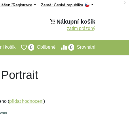
hlášení/Registrace
Země:
Česká republika
Nákupní košík
zatím prázdný
í košík
Oblíbené
Srovnání
0
0
Portrait
eno (
přidat hodnocení
)