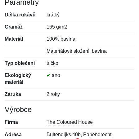
Parametry
Délka rukávů
krátký
Gramáž
165 g/m2
Materiál
100% bavlna
Materiálové složení: bavlna
Typ oblečení
tričko
Ekologický
✔
ano
materiál
Záruka
2 roky
Výrobce
Firma
The Coloured House
Adresa
Buitendijks 40b, Papendrecht,