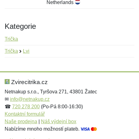
Netherlands
Kategorie
Trička
Trička
Lvi
Nová recenze
Nový dotaz
Hodnocení:
Jméno:
*
*
Zvirecitrika.cz
Netnakup s.r.o., Tyršova 271, 43801 Žatec
✉
info@netnakup.cz
Jméno:
E-mail:
*
*
☎
720 278 200
(Po-Pá 8:00-16:30)
Kontaktní formulář
Naše prodejna
|
Náš výdejní box
Nabízíme mnoho možností plateb.
E-mail:
*
Zpráva
*