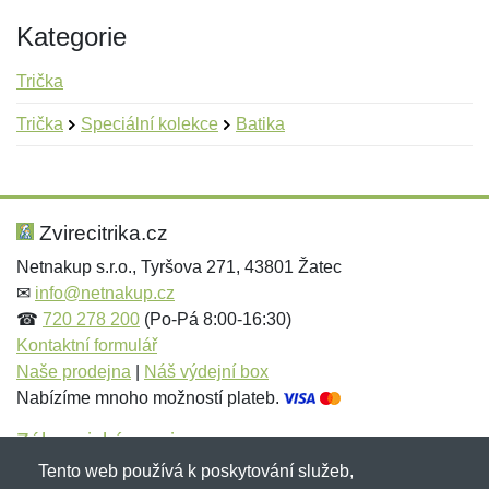
Kategorie
Trička
Trička
Speciální kolekce
Batika
Nová recenze
Nový dotaz
Hodnocení:
Jméno:
*
*
Zvirecitrika.cz
Netnakup s.r.o., Tyršova 271, 43801 Žatec
✉
info@netnakup.cz
Jméno:
E-mail:
*
*
☎
720 278 200
(Po-Pá 8:00-16:30)
Kontaktní formulář
Naše prodejna
|
Náš výdejní box
Nabízíme mnoho možností plateb.
E-mail:
*
Zpráva
*
Zákaznický servis
Tento web používá k poskytování služeb,
Novinky emailem