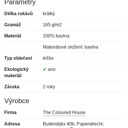
Parametry
Délka rukávů
krátký
Gramáž
165 g/m2
Materiál
100% bavlna
Materiálové složení: bavlna
Typ oblečení
tričko
Ekologický
✔
ano
materiál
Záruka
2 roky
Výrobce
Firma
The Coloured House
Adresa
Buitendijks 40b, Papendrecht,