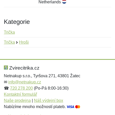
Netherlands
Kategorie
Trička
Trička
Hroši
Nová recenze
Nový dotaz
Hodnocení:
Jméno:
*
*
Zvirecitrika.cz
Netnakup s.r.o., Tyršova 271, 43801 Žatec
✉
info@netnakup.cz
Jméno:
E-mail:
*
*
☎
720 278 200
(Po-Pá 8:00-16:30)
Kontaktní formulář
Naše prodejna
|
Náš výdejní box
Nabízíme mnoho možností plateb.
E-mail:
*
Zpráva
*