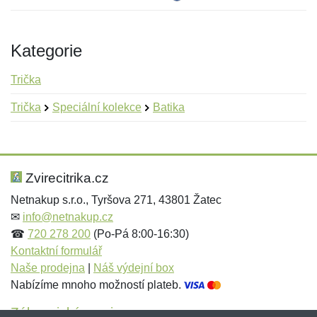
Kategorie
Trička
Trička
Speciální kolekce
Batika
Nová recenze
Nový dotaz
Hodnocení:
Jméno:
*
*
Zvirecitrika.cz
Netnakup s.r.o., Tyršova 271, 43801 Žatec
✉
info@netnakup.cz
Jméno:
E-mail:
*
*
☎
720 278 200
(Po-Pá 8:00-16:30)
Kontaktní formulář
Naše prodejna
|
Náš výdejní box
Nabízíme mnoho možností plateb.
E-mail:
*
Zpráva
*
Zákaznický servis