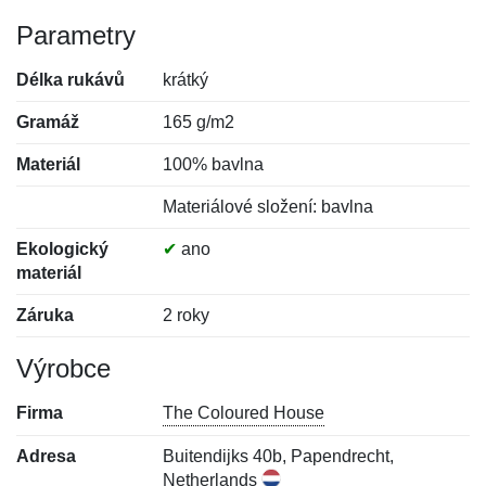
Parametry
Délka rukávů
krátký
Gramáž
165 g/m2
Materiál
100% bavlna
Materiálové složení: bavlna
Ekologický
✔
ano
materiál
Záruka
2 roky
Výrobce
Firma
The Coloured House
Adresa
Buitendijks 40b, Papendrecht,
Netherlands