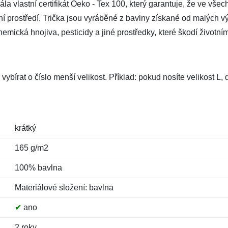
a vlastní certifikát Oeko - Tex 100, který garantuje, že ve všec
tní prostředí. Trička jsou vyráběné z bavlny získané od malých vý
mická hnojiva, pesticidy a jiné prostředky, které škodí životním
vybírat o číslo menší velikost. Příklad: pokud nosíte velikost L
krátký
165 g/m2
100% bavlna
Materiálové složení: bavlna
✔
ano
2 roky