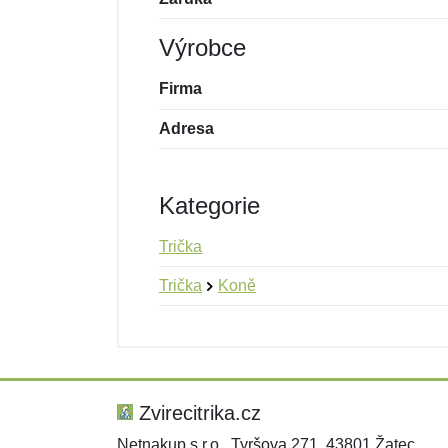
Výrobce
Firma
Adresa
Kategorie
Trička
Trička
Koně
Nová recenze
Nový dotaz
Hodnocení:
Jméno:
*
*
Zvirecitrika.cz
Netnakup s.r.o., Tyršova 271, 43801 Žatec