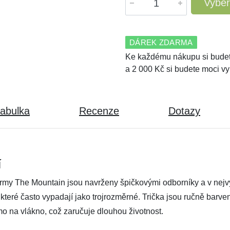
Vyber
DÁREK ZDARMA
Ke každému nákupu si budet
a 2 000 Kč si budete moci vy
tabulka
Recenze
Dotazy
í
irmy The Mountain jsou navrženy špičkovými odborníky a v nejvyš
, které často vypadají jako trojrozměrné. Trička jsou ručně barv
mo na vlákno, což zaručuje dlouhou životnost.