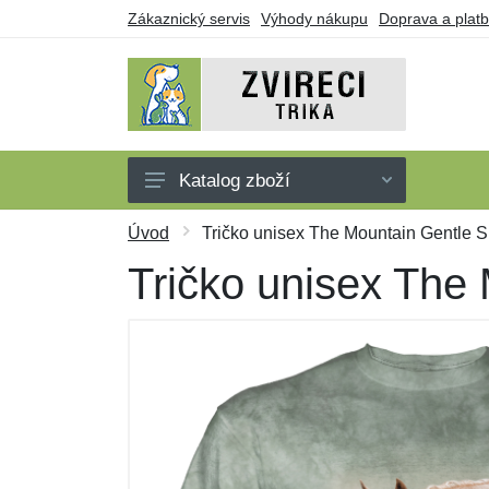
Zákaznický servis
Výhody nákupu
Doprava a plat
Katalog zboží
Trička
Úvod
Tričko unisex The Mountain Gentle Spi
Tílka
Tričko unisex The M
Mikiny
Šaty
Dárkové poukazy
Výprodej