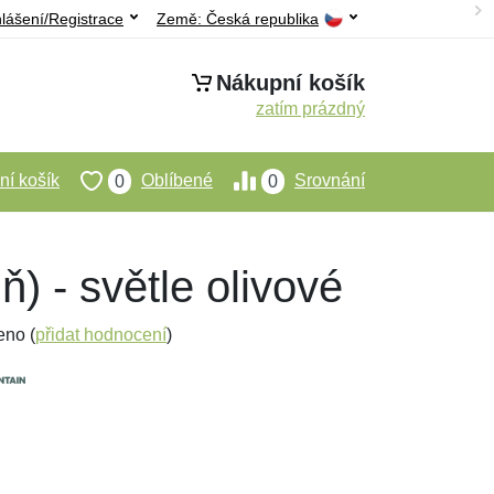
hlášení/Registrace
Země:
Česká republika
Nákupní košík
zatím prázdný
í košík
Oblíbené
Srovnání
0
0
) - světle olivové
eno (
přidat hodnocení
)