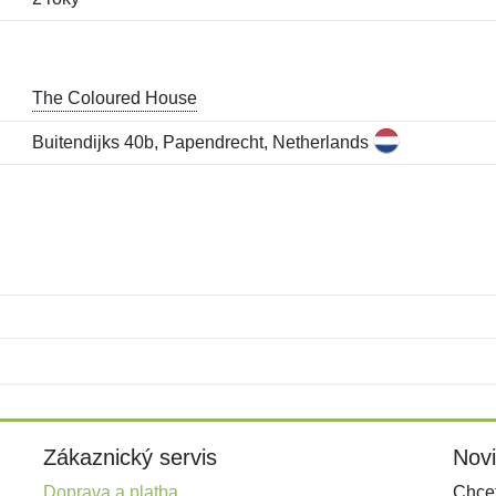
The Coloured House
Buitendijks 40b, Papendrecht, Netherlands
Jméno:
E-mail:
*
*
E-mail:
*
Zákaznický servis
Nov
Doprava a platba
Chcet