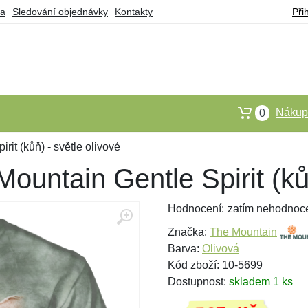
ba
Sledování objednávky
Kontakty
Při
Nákupn
0
rit (kůň) - světle olivové
ountain Gentle Spirit (kůň
Hodnocení:
zatím nehodnoc
Značka:
The Mountain
Barva:
Olivová
Kód zboží: 10-5699
Dostupnost:
skladem 1 ks