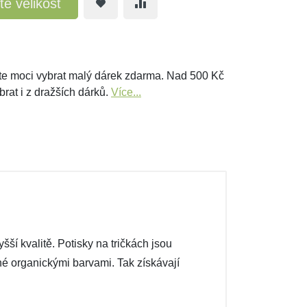
te velikost
e moci vybrat malý dárek zdarma. Nad 500 Kč
brat i z dražších dárků.
Více...
ší kvalitě. Potisky na tričkách jsou
ené organickými barvami. Tak získávají