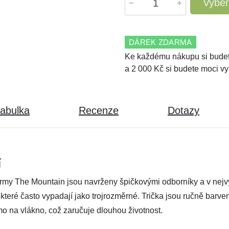
Vyber
DÁREK ZDARMA
Ke každému nákupu si budet
a 2 000 Kč si budete moci vy
tabulka
Recenze
Dotazy
í
irmy The Mountain jsou navrženy špičkovými odborníky a v nejvyš
, které často vypadají jako trojrozměrné. Trička jsou ručně barv
mo na vlákno, což zaručuje dlouhou životnost.