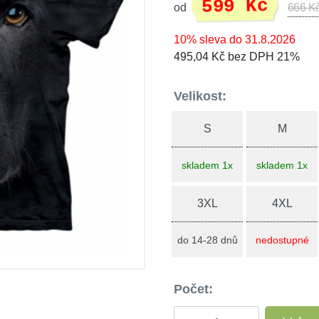
599 Kč
od
666 K
10% sleva do 31.8.2026
495,04 Kč bez DPH 21%
Velikost:
S
M
skladem 1x
skladem 1x
3XL
4XL
do 14-28 dnů
nedostupné
Počet: