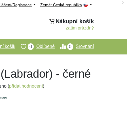
hlášení/Registrace
Země:
Česká republika
Nákupní košík
zatím prázdný
í košík
Oblíbené
Srovnání
0
0
(Labrador) - černé
eno (
přidat hodnocení
)