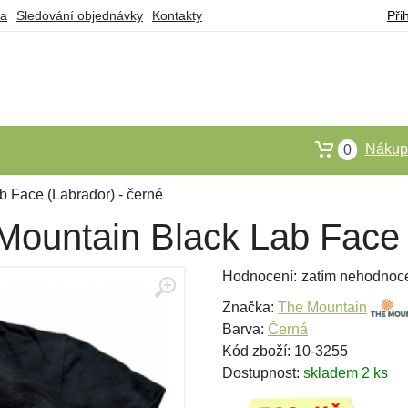
ba
Sledování objednávky
Kontakty
Při
Nákupn
0
b Face (Labrador) - černé
Mountain Black Lab Face 
Hodnocení:
zatím nehodnoc
Značka:
The Mountain
Barva:
Černá
Kód zboží: 10-3255
Dostupnost:
skladem 2 ks