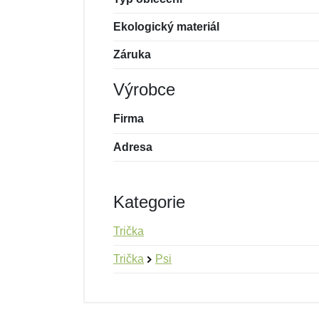
Ekologický materiál
Záruka
Výrobce
Firma
Adresa
Kategorie
Trička
Trička
Psi
Nová recenze
Nový dotaz