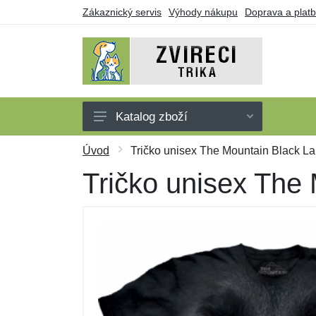
Zákaznický servis
Výhody nákupu
Doprava a plat
Katalog zboží
Trička
Úvod
Tričko unisex The Mountain Black La
Tílka
Tričko unisex The 
Mikiny
Šaty
Dárkové poukazy
Výprodej