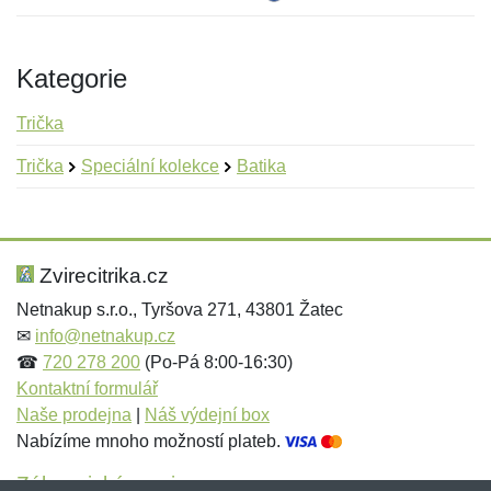
Kategorie
Trička
Trička
Speciální kolekce
Batika
Nová recenze
Nový dotaz
Hodnocení:
Jméno:
*
*
Zvirecitrika.cz
Netnakup s.r.o., Tyršova 271, 43801 Žatec
✉
info@netnakup.cz
Jméno:
E-mail:
*
*
☎
720 278 200
(Po-Pá 8:00-16:30)
Kontaktní formulář
Naše prodejna
|
Náš výdejní box
Nabízíme mnoho možností plateb.
E-mail:
*
Zpráva
*
Zákaznický servis