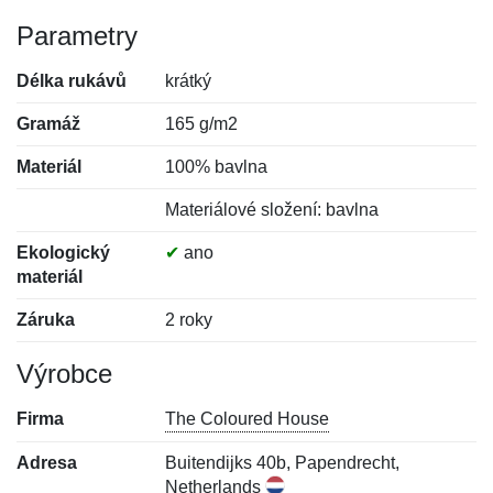
Parametry
Délka rukávů
krátký
Gramáž
165 g/m2
Materiál
100% bavlna
Materiálové složení: bavlna
Ekologický
✔
ano
materiál
Záruka
2 roky
Výrobce
Firma
The Coloured House
Adresa
Buitendijks 40b, Papendrecht,
Netherlands